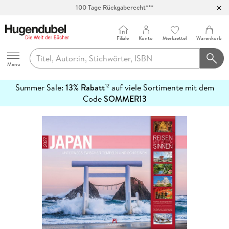
100 Tage Rückgaberecht***
Abholung in über 100 Filialen
Filiale
Konto
Merkzettel
Warenkorb
Hugendubel
Menu
Summer Sale:
13% Rabatt
auf viele Sortimente mit dem
12
mehr
Code
SOMMER13
erfahren