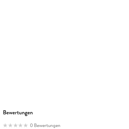
9783838427409
Herstelleradresse
Ackermann Kunstverlag GmbH, Boschetsrieder Straße 59,
81379 München, info@ackermann-kalender.de
Bewertungen
0 Bewertungen