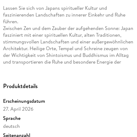
Lassen Sie sich von Japans spiritueller Kultur und
faszinierenden Landschaften zu innerer Einkehr und Ruhe
führen.
Zwischen Zen und dem Zauber der aufgehenden Sonne: Japan
fasziniert mit einer spirituellen Kultur, alten Traditionen,
stimmungsvollen Landschaften und einer außergewöhnlichen
Architektur. Heilige Orte, Tempel und Schreine zeugen von
der Wichtigkeit von Shintoismus und Buddhismus im Alltag
und transportieren die Ruhe und besondere Energie der
fernöstlichen Lebensart. Ein Kalender, der nicht nur an
fremde Orte, sondern auch zu innerer Einkehr führt.
Produktdetails
Einzigartige Bilder und ungewöhnliche Perspektiven aus
dem
Land der aufgehenden Sonne
Erscheinungsdatum
Japan-Kalender im großen
Querformat: 54x42 cm
27. April 2026
Hochwertiger Wandkalender mit
200 g/qm Papier und
Sprache
Spiralbindung
deutsch
Auf Papier aus
nachhaltiger Forstwirtschaft
in
Seitenanzahl