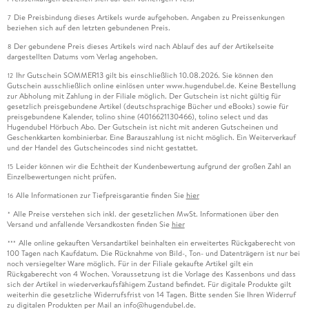
Die Preisbindung dieses Artikels wurde aufgehoben. Angaben zu Preissenkungen
7
beziehen sich auf den letzten gebundenen Preis.
Der gebundene Preis dieses Artikels wird nach Ablauf des auf der Artikelseite
8
dargestellten Datums vom Verlag angehoben.
Ihr Gutschein SOMMER13 gilt bis einschließlich 10.08.2026. Sie können den
12
Gutschein ausschließlich online einlösen unter www.hugendubel.de. Keine Bestellung
zur Abholung mit Zahlung in der Filiale möglich. Der Gutschein ist nicht gültig für
gesetzlich preisgebundene Artikel (deutschsprachige Bücher und eBooks) sowie für
preisgebundene Kalender, tolino shine (4016621130466), tolino select und das
Hugendubel Hörbuch Abo. Der Gutschein ist nicht mit anderen Gutscheinen und
Geschenkkarten kombinierbar. Eine Barauszahlung ist nicht möglich. Ein Weiterverkauf
und der Handel des Gutscheincodes sind nicht gestattet.
Leider können wir die Echtheit der Kundenbewertung aufgrund der großen Zahl an
15
Einzelbewertungen nicht prüfen.
Alle Informationen zur Tiefpreisgarantie finden Sie
hier
16
Alle Preise verstehen sich inkl. der gesetzlichen MwSt. Informationen über den
*
Versand und anfallende Versandkosten finden Sie
hier
Alle online gekauften Versandartikel beinhalten ein erweitertes Rückgaberecht von
***
100 Tagen nach Kaufdatum. Die Rücknahme von Bild-, Ton- und Datenträgern ist nur bei
noch versiegelter Ware möglich. Für in der Filiale gekaufte Artikel gilt ein
Rückgaberecht von 4 Wochen. Voraussetzung ist die Vorlage des Kassenbons und dass
sich der Artikel in wiederverkaufsfähigem Zustand befindet. Für digitale Produkte gilt
weiterhin die gesetzliche Widerrufsfrist von 14 Tagen. Bitte senden Sie Ihren Widerruf
zu digitalen Produkten per Mail an info@hugendubel.de.