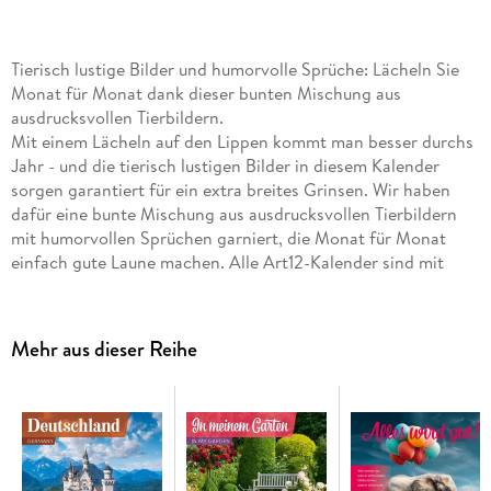
Tierisch lustige Bilder und humorvolle Sprüche: Lächeln Sie
Monat für Monat dank dieser bunten Mischung aus
ausdrucksvollen Tierbildern.
Mit einem Lächeln auf den Lippen kommt man besser durchs
Jahr - und die tierisch lustigen Bilder in diesem Kalender
sorgen garantiert für ein extra breites Grinsen. Wir haben
dafür eine bunte Mischung aus ausdrucksvollen Tierbildern
mit humorvollen Sprüchen garniert, die Monat für Monat
einfach gute Laune machen. Alle Art12-Kalender sind mit
einem Jahresplaner ausgestattet.
Hochwertiger Art12-Collection-Broschürenkalender
Mehr aus dieser Reihe
Tier-Kalender im schlanken Hochformat:
30x30 cm,
(aufgeklappt 30x60 cm)
Kalendarium mit
Platz für Notizen
, inklusive Jahresplaner
Auf Papier aus
nachhaltiger Forstwirtschaft
in
Deutschland produziert