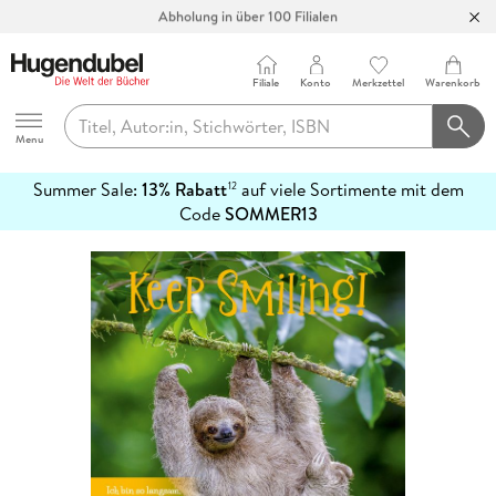
Abholung in über 100 Filialen
Filiale
Konto
Merkzettel
Warenkorb
Hugendubel
Menu
Summer Sale:
13% Rabatt
auf viele Sortimente mit dem
12
mehr
Code
SOMMER13
erfahren