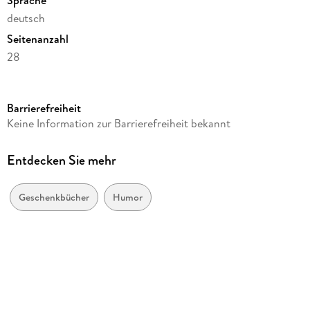
Sprache
deutsch
Seitenanzahl
28
Reihe
Art12 Collection
Barrierefreiheit
Autor/Autorin
Keine Information zur Barrierefreiheit bekannt
Ackermann Kunstverlag GmbH
Verlag/Hersteller
Entdecken Sie mehr
Ackermann Kunstverlag
Produktart
Geschenkbücher
Humor
Kalender
Abbildungen
12 farbige Fotos
Gewicht
231 g