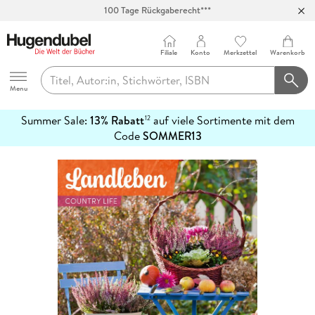
100 Tage Rückgaberecht***
Abholung in über 100 Filialen
Filiale
Konto
Merkzettel
Warenkorb
Hugendubel
Menu
Summer Sale:
13% Rabatt
auf viele Sortimente mit dem
12
mehr
Code
SOMMER13
erfahren