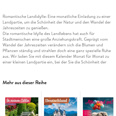
Romantische Landidylle: Eine monatliche Einladung zu einer
Landpartie, um die Schönheit der Natur und den Wandel der
Jahreszeiten zu genießen.
Die romantische Idylle des Landlebens hat auch für
Stadtmenschen eine große Anziehungskraft. Geprägt vom
Wandel der Jahreszeiten verändern sich die Blumen und
Pflanzen ständig und strahlen doch eine ganz spezielle Ruhe
aus. Wir laden Sie mit diesem Kalender Monat für Monat zu
einer kleinen Landpartie ein, bei der Sie die Schönheit der
Natur genießen können. Alle Art12-Kalender sind mit einem
Jahresplaner ausgestattet.
Mehr aus dieser Reihe
Hochwertiger Art12-Collection-Broschürenkalender
Garten-Kalender im schlanken Hochformat:
30x30 cm,
(aufgeklappt 30x60 cm)
Kalendarium mit
Platz für Notizen
, inklusive Jahresplaner
Auf Papier aus
nachhaltiger Forstwirtschaft
in