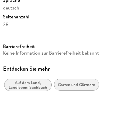
Sprache
deutsch
Seitenanzahl
28
Reihe
Art12 Collection
Barrierefreiheit
Autor/Autorin
Keine Information zur Barrierefreiheit bekannt
Ackermann Kunstverlag GmbH
Verlag/Hersteller
Entdecken Sie mehr
Ackermann Kunstverlag
Auf dem Land,
Produktart
Garten und Gärtnern
Landleben: Sachbuch
Kalender
Abbildungen
12 farbige Fotos
Gewicht
228 g