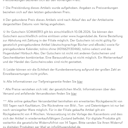
Die Preisbindung dieses Artikels wurde aufgehoben. Angaben zu Preissenkungen
7
beziehen sich auf den letzten gebundenen Preis.
Der gebundene Preis dieses Artikels wird nach Ablauf des auf der Artikelseite
8
dargestellten Datums vom Verlag angehoben.
Ihr Gutschein SOMMER13 gilt bis einschließlich 10.08.2026. Sie können den
12
Gutschein ausschließlich online einlösen unter www.hugendubel.de. Keine Bestellung
zur Abholung mit Zahlung in der Filiale möglich. Der Gutschein ist nicht gültig für
gesetzlich preisgebundene Artikel (deutschsprachige Bücher und eBooks) sowie für
preisgebundene Kalender, tolino shine (4016621130466), tolino select und das
Hugendubel Hörbuch Abo. Der Gutschein ist nicht mit anderen Gutscheinen und
Geschenkkarten kombinierbar. Eine Barauszahlung ist nicht möglich. Ein Weiterverkauf
und der Handel des Gutscheincodes sind nicht gestattet.
Leider können wir die Echtheit der Kundenbewertung aufgrund der großen Zahl an
15
Einzelbewertungen nicht prüfen.
Alle Informationen zur Tiefpreisgarantie finden Sie
hier
16
Alle Preise verstehen sich inkl. der gesetzlichen MwSt. Informationen über den
*
Versand und anfallende Versandkosten finden Sie
hier
Alle online gekauften Versandartikel beinhalten ein erweitertes Rückgaberecht von
***
100 Tagen nach Kaufdatum. Die Rücknahme von Bild-, Ton- und Datenträgern ist nur bei
noch versiegelter Ware möglich. Für in der Filiale gekaufte Artikel gilt ein
Rückgaberecht von 4 Wochen. Voraussetzung ist die Vorlage des Kassenbons und dass
sich der Artikel in wiederverkaufsfähigem Zustand befindet. Für digitale Produkte gilt
weiterhin die gesetzliche Widerrufsfrist von 14 Tagen. Bitte senden Sie Ihren Widerruf
zu digitalen Produkten per Mail an info@hugendubel.de.