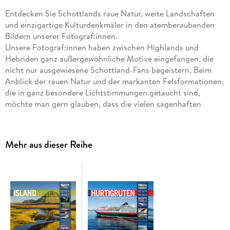
Entdecken Sie Schottlands raue Natur, weite Landschaften
und einzigartige Kulturdenkmäler in den atemberaubenden
Bildern unserer Fotograf:innen.
Unsere Fotograf:innen haben zwischen Highlands und
Hebriden ganz außergewöhnliche Motive eingefangen, die
nicht nur ausgewiesene Schottland-Fans begeistern. Beim
Anblick der rauen Natur und der markanten Felsformationen,
die in ganz besondere Lichtstimmungen getaucht sind,
möchte man gern glauben, dass die vielen sagenhaften
Geschichten, die sich um diese Region ranken, vielleicht
doch einen wahren Kern besitzen.
Mehr aus dieser Reihe
Einzigartige Bilder und ungewöhnliche Perspektiven aus
dem
Land der Mythen und Legenden
Reise-Kalender im großen
Querformat: 54x42 cm
Hochwertiger Wandkalender mit
200 g/qm Papier und
Spiralbindung
Auf Papier aus
nachhaltiger Forstwirtschaft
in