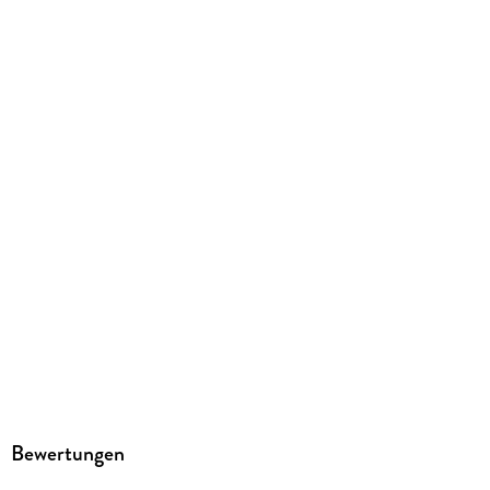
Sonstiges
Spiralbindung
GTIN
9783838427430
Herstelleradresse
Ackermann Kunstverlag GmbH, Boschetsrieder Straße 59,
81379 München, info@ackermann-kalender.de
Bewertungen