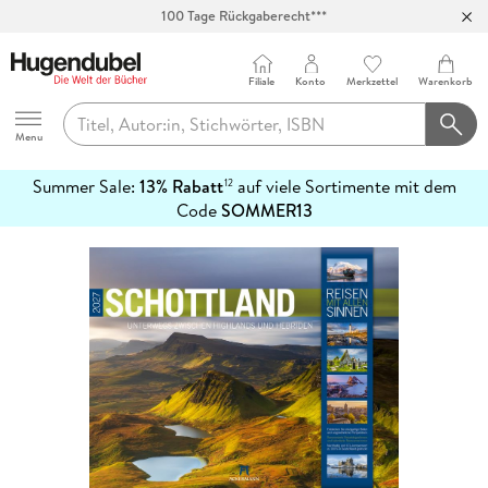
100 Tage Rückgaberecht***
Abholung in über 100 Filialen
Filiale
Konto
Merkzettel
Warenkorb
Hugendubel
Menu
Summer Sale:
13% Rabatt
auf viele Sortimente mit dem
12
mehr
Code
SOMMER13
erfahren