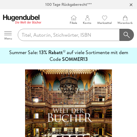
100 Tage Rückgaberecht***
Abholung in über 100 Filialen
Filiale
Konto
Merkzettel
Warenkorb
Hugendubel
Menu
Summer Sale:
13% Rabatt
auf viele Sortimente mit dem
12
mehr
Code
SOMMER13
erfahren