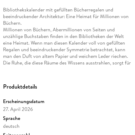
Bibliothekskalender mit gefüllten Bücherregalen und
beeindruckender Architektur: Eine Heimat für Millionen von
Büchern.
Millionen von Büchern, Abermillionen von Seiten und
unzählige Buchstaben finden in den Bibliotheken der Welt
eine Heimat. Wenn man diesen Kalender voll von gefüllten
Regalen und beeindruckender Symmetrie betrachtet, kann
man den Duft von altem Papier und weichem Leder riechen.
Die Ruhe, die diese Räume des Wissens ausstrahlen, sorgt für
eine ganz besondere Stimmung, die nicht nur
Buchliebhaber:innen, Bibliophile und Viellesende lieben
werden.
Produktdetails
Prächtige Aufnahmen der schönsten
Bibliotheken
der Welt
Erscheinungsdatum
Bibliotheken-Kalender im großen
Querformat: 54x48 cm
27. April 2026
Hochwertiger Wandkalender mit
200 g/qm Papier und
Sprache
Spiralbindung
deutsch
Auf Papier aus
nachhaltiger Forstwirtschaft
in
Seitenanzahl