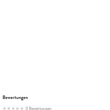
9783838427799
Herstelleradresse
Ackermann Kunstverlag GmbH, Boschetsrieder Straße 59,
81379 München, info@ackermann-kalender.de
Bewertungen
0 Bewertungen