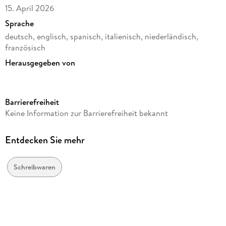
15. April 2026
Sprache
deutsch, englisch, spanisch, italienisch, niederländisch,
französisch
Herausgegeben von
Quo Vadis
Verlag/Hersteller
Barrierefreiheit
Quo Vadis
Keine Information zur Barrierefreiheit bekannt
Produktart
gebunden
Entdecken Sie mehr
Gewicht
173 g
Schreibwaren
Größe (L/B/H)
152/112/20 mm
GTIN
3371010544981