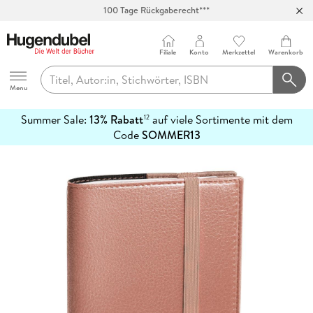
100 Tage Rückgaberecht***
Abholung in über 100 Filialen
Filiale
Konto
Merkzettel
Warenkorb
Hugendubel
Menu
Summer Sale:
13% Rabatt
auf viele Sortimente mit dem
12
mehr
Code
SOMMER13
erfahren