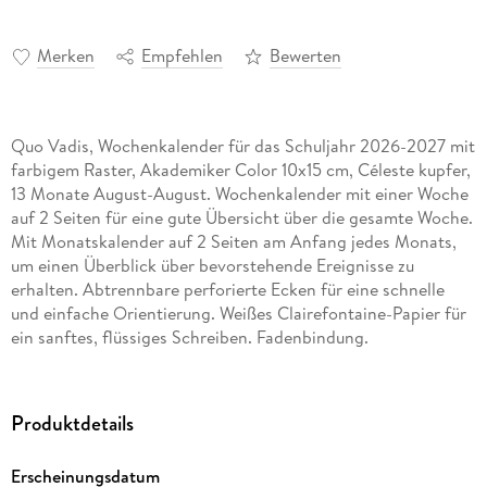
Merken
Empfehlen
Bewerten
Quo Vadis, Wochenkalender für das Schuljahr 2026-2027 mit
farbigem Raster, Akademiker Color 10x15 cm, Céleste kupfer,
13 Monate August-August. Wochenkalender mit einer Woche
auf 2 Seiten für eine gute Übersicht über die gesamte Woche.
Mit Monatskalender auf 2 Seiten am Anfang jedes Monats,
um einen Überblick über bevorstehende Ereignisse zu
erhalten. Abtrennbare perforierte Ecken für eine schnelle
und einfache Orientierung. Weißes Clairefontaine-Papier für
ein sanftes, flüssiges Schreiben. Fadenbindung.
Abnehmbarer, nachfüllbarer Einband mit körniger Haptik und
Sattlernaht für eine lange Nutzung. Mit farblich passendem
Gummizugverschluss. Stündliche Zeiteinteilung von 8-20
Produktdetails
Uhr. Mehrsprachig. Mit To do-Bereich für einen Überblick
über die wöchentlichen Aufgaben.
Erscheinungsdatum