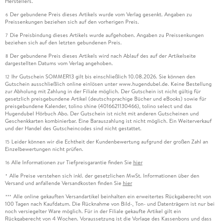
Herstellers.
Der gebundene Preis dieses Artikels wurde vom Verlag gesenkt. Angaben zu
6
Preissenkungen beziehen sich auf den vorherigen Preis.
Die Preisbindung dieses Artikels wurde aufgehoben. Angaben zu Preissenkungen
7
beziehen sich auf den letzten gebundenen Preis.
Der gebundene Preis dieses Artikels wird nach Ablauf des auf der Artikelseite
8
dargestellten Datums vom Verlag angehoben.
Ihr Gutschein SOMMER13 gilt bis einschließlich 10.08.2026. Sie können den
12
Gutschein ausschließlich online einlösen unter www.hugendubel.de. Keine Bestellung
zur Abholung mit Zahlung in der Filiale möglich. Der Gutschein ist nicht gültig für
gesetzlich preisgebundene Artikel (deutschsprachige Bücher und eBooks) sowie für
preisgebundene Kalender, tolino shine (4016621130466), tolino select und das
Hugendubel Hörbuch Abo. Der Gutschein ist nicht mit anderen Gutscheinen und
Geschenkkarten kombinierbar. Eine Barauszahlung ist nicht möglich. Ein Weiterverkauf
und der Handel des Gutscheincodes sind nicht gestattet.
Leider können wir die Echtheit der Kundenbewertung aufgrund der großen Zahl an
15
Einzelbewertungen nicht prüfen.
Alle Informationen zur Tiefpreisgarantie finden Sie
hier
16
Alle Preise verstehen sich inkl. der gesetzlichen MwSt. Informationen über den
*
Versand und anfallende Versandkosten finden Sie
hier
Alle online gekauften Versandartikel beinhalten ein erweitertes Rückgaberecht von
***
100 Tagen nach Kaufdatum. Die Rücknahme von Bild-, Ton- und Datenträgern ist nur bei
noch versiegelter Ware möglich. Für in der Filiale gekaufte Artikel gilt ein
Rückgaberecht von 4 Wochen. Voraussetzung ist die Vorlage des Kassenbons und dass