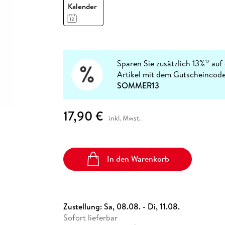
Fremdsprachige Bücher
Kalender
n Lernhilfen
 Jugendbücher
eiber
Hörbuch Downloads im Bundle
cher
 Vergleich
 Puzzlezubehör
Lernen
New Adult
STABILO
Taschenbücher
hilfen
hriller
 Backen
er
lender
Ratgeber
op
hriller
Romance
Sachbücher
Sparen Sie zusätzlich 13%
auf 
12
precher:innen
Artikel mit dem Gutscheincode
Science Fiction
SOMMER13
Fremdsprachige Bücher
17,90 €
inkl. Mwst.
In den Warenkorb
Zustellung:
Sa, 08.08. - Di, 11.08.
Sofort lieferbar