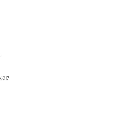
s
6217