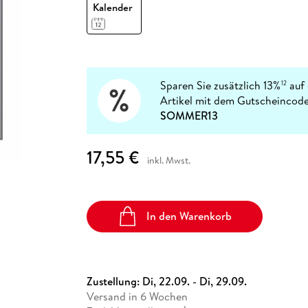
Fremdsprachige Bücher
Kalender
n Lernhilfen
 Jugendbücher
eiber
Hörbuch Downloads im Bundle
cher
 Vergleich
 Puzzlezubehör
Lernen
New Adult
STABILO
Taschenbücher
hilfen
hriller
 Backen
er
lender
Ratgeber
op
hriller
Romance
Sachbücher
Sparen Sie zusätzlich 13%
auf 
12
precher:innen
Artikel mit dem Gutscheincode
Science Fiction
SOMMER13
Fremdsprachige Bücher
17,55 €
inkl. Mwst.
In den Warenkorb
Zustellung:
Di, 22.09. - Di, 29.09.
Versand in 6 Wochen