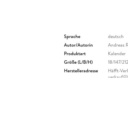
Sprache
deutsch
Autor/Autorin
Andreas R
Produktart
Kalender
Größe (L/B/H)
18/147/2
Herstelleradresse
Häfft-Ver
verkauf@h