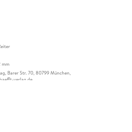
eiter
12 mm
lag, Barer Str. 70, 80799 München,
aefft-verlag.de