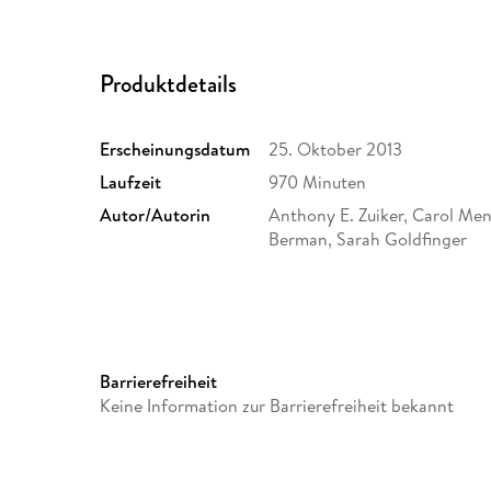
Produktdetails
Erscheinungsdatum
25. Oktober 2013
Laufzeit
970 Minuten
Autor/Autorin
Anthony E. Zuiker, Carol Me
Berman, Sarah Goldfinger
Komponiert von
John M. Keane, Kyle Kenneth
Barrierefreiheit
Keine Information zur Barrierefreiheit bekannt
Produziert von
Jerry Bruckheimer, Carol Me
William Petersen, Cynthia C