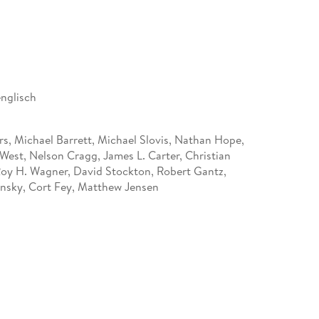
chtsabdrücke und Überreste von Köpfen. Ein Model
ermeister von Las Vegas bei der Eröffnung des
 eines Helikopters samt CSI-Ermittlerin birgt ein
er Opfer?
englisch
rs, Michael Barrett, Michael Slovis, Nathan Hope,
/ Tell-Tale Hearts
West, Nelson Cragg, James L. Carter, Christian
Roy H. Wagner, David Stockton, Robert Gantz,
insky, Cort Fey, Matthew Jensen
ink, Richard J. Lewis, Danny Cannon, Alec Smight,
d Man
. Hunt, Brad Tanenbaum, David Grossman, Duane
l Eagles, Terrence OHara, Paris Barclay, Lou
Thomas J. Wright, Charles Correll, Peter Markle,
afian, Michael Slovis
n, Robert David Hall, Jorja Fox, George Eads,
man, Eric Szmanda, Elisabeth Shue, Paul Guilfoyle,