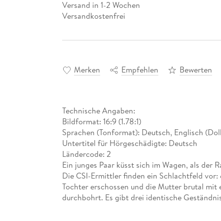
Versand in 1-2 Wochen
Versandkostenfrei
Merken
Empfehlen
Bewerten
Technische Angaben:
Bildformat: 16:9 (1.78:1)
Sprachen (Tonformat): Deutsch, Englisch (Dolb
Untertitel für Hörgeschädigte: Deutsch
Ländercode: 2
Ein junges Paar küsst sich im Wagen, als der 
Die CSI-Ermittler finden ein Schlachtfeld vor
Tochter erschossen und die Mutter brutal mit
durchbohrt. Es gibt drei identische Geständni
kommen muss...Und es offenbaren sich weiter
auf einer abstrakten Kunstausstellung ist, trit