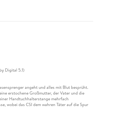
y Digital 5.1)
Rasensprenger angeht und alles mit Blut besprüht.
: eine erstochene Großmutter, der Vater und die
 einer Handtuchhalterstange mehrfach
sse, wobei das CSI dem wahren Täter auf die Spur
e spannende Fälle: während Nick mit seinem Date
t aus einem der Objekte Leichenflüssigkeit aus, in