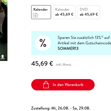
Fremdsprachige Bücher
n Lernhilfen
 Jugendbücher
eiber
Hörbuch Downloads im Bundle
cher
 Vergleich
 Puzzlezubehör
Lernen
New Adult
STABILO
Taschenbücher
Kalender
Kalender
DVD
hilfen
hriller
 Backen
er
lender
Ratgeber
ab
45,69 €
ab
45,69 €
op
hriller
Romance
Sachbücher
precher:innen
Science Fiction
Sparen Sie zusätzlich 13%
auf 
12
Artikel mit dem Gutscheincode
Fremdsprachige Bücher
SOMMER13
45,69 €
inkl. Mwst.
In den Warenkorb
Zustellung:
Mi, 26.08. - Sa, 29.08.