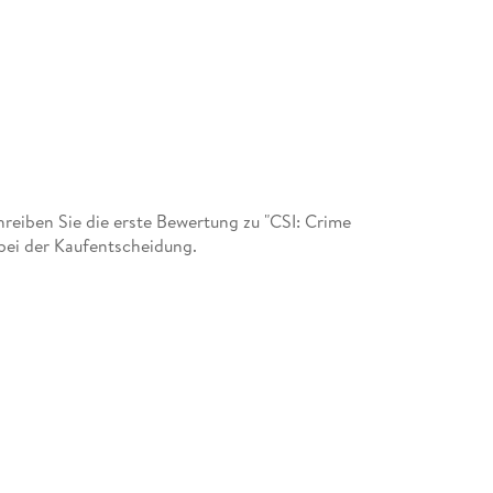
18. Malice In Wonderland / Überfall aus dem 
19. Split Decisions / Teufelsbrut
20. Altered Stakes
21. Dune And Gloom
22. Homecoming
eiben Sie die erste Bewertung zu "CSI: Crime
 bei der Kaufentscheidung.