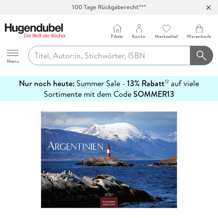
100 Tage Rückgaberecht***
Abholung in über 100 Filialen
Filiale
Konto
Merkzettel
Warenkorb
Hugendubel
Menu
Nur noch heute:
Summer Sale -
13% Rabatt
auf viele
12
mehr
Sortimente mit dem Code
SOMMER13
erfahren