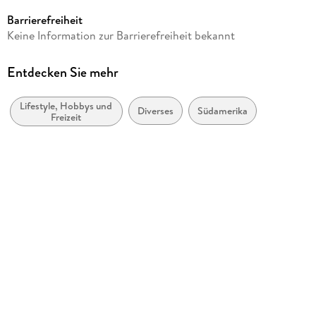
Casares Fine Art Edition
Barrierefreiheit
Produktart
Keine Information zur Barrierefreiheit bekannt
Kalender
Gewicht
Entdecken Sie mehr
521 g
Lifestyle, Hobbys und
Größe (L/B/H)
Diverses
Südamerika
Freizeit
350/500/10 mm
GTIN
9781835249079