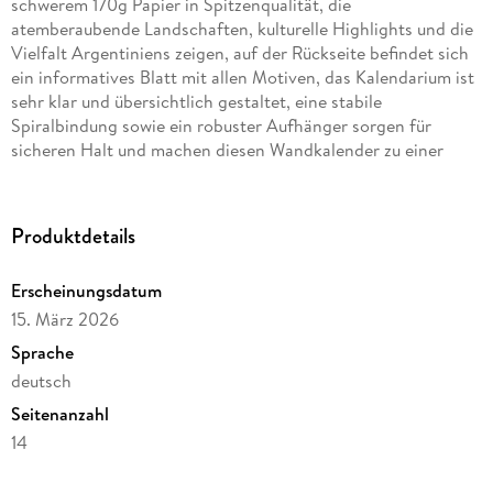
schwerem 170g Papier in Spitzenqualität, die
atemberaubende Landschaften, kulturelle Highlights und die
Vielfalt Argentiniens zeigen, auf der Rückseite befindet sich
ein informatives Blatt mit allen Motiven, das Kalendarium ist
sehr klar und übersichtlich gestaltet, eine stabile
Spiralbindung sowie ein robuster Aufhänger sorgen für
sicheren Halt und machen diesen Wandkalender zu einer
hochwertigen Geschenkidee für Argentinien-Fans,
Weltenbummler und Liebhaber beeindruckender Fotografie.
Produktdetails
Erscheinungsdatum
15. März 2026
Sprache
deutsch
Seitenanzahl
14
Verlag/Hersteller