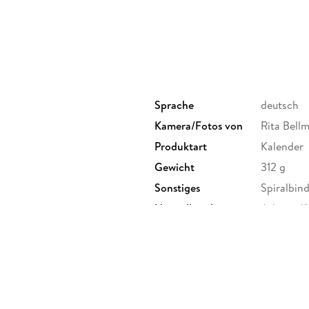
Sprache
deutsch
Kamera/Fotos von
Rita Bell
Produktart
Kalender
Gewicht
312 g
Sonstiges
Spiralbin
Herstelleradresse
Athesia K
Unterhach