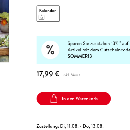
Fremdsprachige Bücher
n Lernhilfen
 Jugendbücher
eiber
Hörbuch Downloads im Bundle
cher
 Vergleich
 Puzzlezubehör
Lernen
New Adult
STABILO
Kalender
Taschenbücher
hilfen
hriller
 Backen
er
lender
Ratgeber
op
hriller
Romance
Sachbücher
precher:innen
Sparen Sie zusätzlich 13%
auf 
12
Science Fiction
Artikel mit dem Gutscheincode
Fremdsprachige Bücher
SOMMER13
17,99 €
inkl. Mwst.
In den Warenkorb
Zustellung:
Di, 11.08. - Do, 13.08.