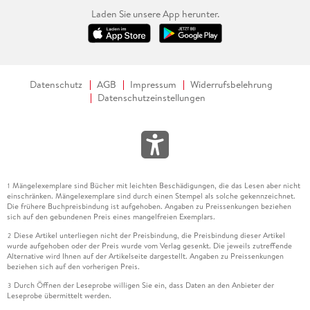
Laden Sie unsere App herunter.
Datenschutz
AGB
Impressum
Widerrufsbelehrung
Datenschutzeinstellungen
Mängelexemplare sind Bücher mit leichten Beschädigungen, die das Lesen aber nicht
1
einschränken. Mängelexemplare sind durch einen Stempel als solche gekennzeichnet.
Die frühere Buchpreisbindung ist aufgehoben. Angaben zu Preissenkungen beziehen
sich auf den gebundenen Preis eines mangelfreien Exemplars.
Diese Artikel unterliegen nicht der Preisbindung, die Preisbindung dieser Artikel
2
wurde aufgehoben oder der Preis wurde vom Verlag gesenkt. Die jeweils zutreffende
Alternative wird Ihnen auf der Artikelseite dargestellt. Angaben zu Preissenkungen
beziehen sich auf den vorherigen Preis.
Durch Öffnen der Leseprobe willigen Sie ein, dass Daten an den Anbieter der
3
Leseprobe übermittelt werden.