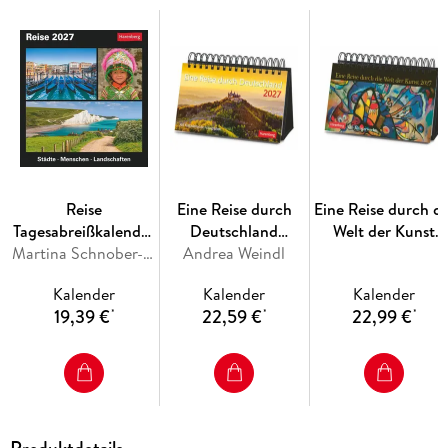
Reise
Eine Reise durch
Eine Reise durch di
Tagesabreißkalender
Deutschland
Welt der Kunst
2027 -
Martina Schnober-Sen, Bernd Biege
Premiumkalender
Andrea Weindl
Premiumkalender
Kulturkalender -
2027 - 365
2027 - 365
Kalender
Kalender
Kalender
Städte, Menschen,
faszinierende
Meisterwerke
19,39 €
22,59 €
22,99 €
*
*
*
Landschaften
Fotografien