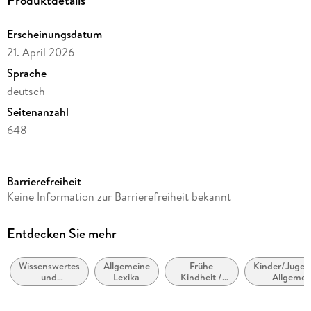
Produktdetails
Erscheinungsdatum
21. April 2026
Sprache
deutsch
Seitenanzahl
648
Reihe
Tischkalender Harenberg
Barrierefreiheit
Autor/Autorin
Keine Information zur Barrierefreiheit bekannt
Berthold Budde
Verlag/Hersteller
Entdecken Sie mehr
Harenberg
Wissenswertes
Allgemeine
Frühe
Kinder/Jugen
Produktart
und
Lexika
Kindheit /
Allgemei
Kalender
Quizfragen
Frühkindliche
Interesse
Bildung
Allgemeinbi
Gewicht
und Wissens