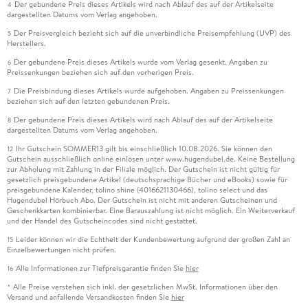
Der gebundene Preis dieses Artikels wird nach Ablauf des auf der Artikelseite
4
dargestellten Datums vom Verlag angehoben.
Der Preisvergleich bezieht sich auf die unverbindliche Preisempfehlung (UVP) des
5
Herstellers.
Der gebundene Preis dieses Artikels wurde vom Verlag gesenkt. Angaben zu
6
Preissenkungen beziehen sich auf den vorherigen Preis.
Die Preisbindung dieses Artikels wurde aufgehoben. Angaben zu Preissenkungen
7
beziehen sich auf den letzten gebundenen Preis.
Der gebundene Preis dieses Artikels wird nach Ablauf des auf der Artikelseite
8
dargestellten Datums vom Verlag angehoben.
Ihr Gutschein SOMMER13 gilt bis einschließlich 10.08.2026. Sie können den
12
Gutschein ausschließlich online einlösen unter www.hugendubel.de. Keine Bestellung
zur Abholung mit Zahlung in der Filiale möglich. Der Gutschein ist nicht gültig für
gesetzlich preisgebundene Artikel (deutschsprachige Bücher und eBooks) sowie für
preisgebundene Kalender, tolino shine (4016621130466), tolino select und das
Hugendubel Hörbuch Abo. Der Gutschein ist nicht mit anderen Gutscheinen und
Geschenkkarten kombinierbar. Eine Barauszahlung ist nicht möglich. Ein Weiterverkauf
und der Handel des Gutscheincodes sind nicht gestattet.
Leider können wir die Echtheit der Kundenbewertung aufgrund der großen Zahl an
15
Einzelbewertungen nicht prüfen.
Alle Informationen zur Tiefpreisgarantie finden Sie
hier
16
Alle Preise verstehen sich inkl. der gesetzlichen MwSt. Informationen über den
*
Versand und anfallende Versandkosten finden Sie
hier