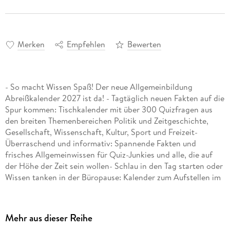
Merken
Empfehlen
Bewerten
- So macht Wissen Spaß! Der neue Allgemeinbildung
Abreißkalender 2027 ist da! - Tagtäglich neuen Fakten auf die
Spur kommen: Tischkalender mit über 300 Quizfragen aus
den breiten Themenbereichen Politik und Zeitgeschichte,
Gesellschaft, Wissenschaft, Kultur, Sport und Freizeit-
Überraschend und informativ: Spannende Fakten und
frisches Allgemeinwissen für Quiz-Junkies und alle, die auf
der Höhe der Zeit sein wollen- Schlau in den Tag starten oder
Wissen tanken in der Büropause: Kalender zum Aufstellen im
praktischen 12, 5x16 cm Format- Jeder Wochentag ein
Kalenderblatt, Samstag/Sonntag auf einem Blatt-
Allgemeinbildung 2027: Der beliebte Original-Kalender von
Mehr aus dieser Reihe
H