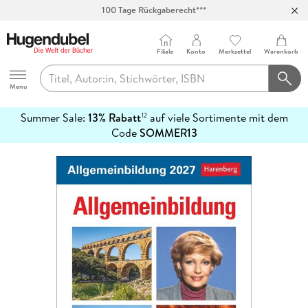
100 Tage Rückgaberecht***
Abholung in über 100 Filialen
Filiale
Konto
Merkzettel
Warenkorb
Hugendubel
Menu
Summer Sale:
13% Rabatt
auf viele Sortimente mit dem
12
mehr
Code
SOMMER13
erfahren