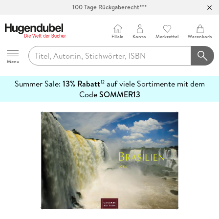
100 Tage Rückgaberecht***
Abholung in über 100 Filialen
Filiale
Konto
Merkzettel
Warenkorb
Hugendubel
Menu
Summer Sale:
13% Rabatt
auf viele Sortimente mit dem
12
mehr
Code
SOMMER13
erfahren