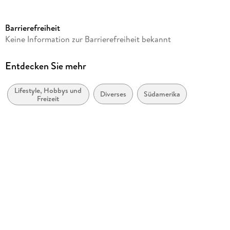
Verlag/Hersteller
Casares Fine Art Edition
Barrierefreiheit
Produktart
Keine Information zur Barrierefreiheit bekannt
Kalender
Gewicht
Entdecken Sie mehr
279 g
Lifestyle, Hobbys und
Größe (L/B/H)
Diverses
Südamerika
Freizeit
347/249/6 mm
GTIN
9781835249123