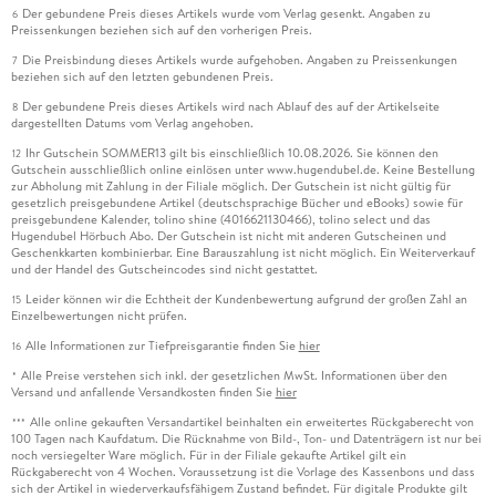
Der gebundene Preis dieses Artikels wurde vom Verlag gesenkt. Angaben zu
6
Preissenkungen beziehen sich auf den vorherigen Preis.
Die Preisbindung dieses Artikels wurde aufgehoben. Angaben zu Preissenkungen
7
beziehen sich auf den letzten gebundenen Preis.
Der gebundene Preis dieses Artikels wird nach Ablauf des auf der Artikelseite
8
dargestellten Datums vom Verlag angehoben.
Ihr Gutschein SOMMER13 gilt bis einschließlich 10.08.2026. Sie können den
12
Gutschein ausschließlich online einlösen unter www.hugendubel.de. Keine Bestellung
zur Abholung mit Zahlung in der Filiale möglich. Der Gutschein ist nicht gültig für
gesetzlich preisgebundene Artikel (deutschsprachige Bücher und eBooks) sowie für
preisgebundene Kalender, tolino shine (4016621130466), tolino select und das
Hugendubel Hörbuch Abo. Der Gutschein ist nicht mit anderen Gutscheinen und
Geschenkkarten kombinierbar. Eine Barauszahlung ist nicht möglich. Ein Weiterverkauf
und der Handel des Gutscheincodes sind nicht gestattet.
Leider können wir die Echtheit der Kundenbewertung aufgrund der großen Zahl an
15
Einzelbewertungen nicht prüfen.
Alle Informationen zur Tiefpreisgarantie finden Sie
hier
16
Alle Preise verstehen sich inkl. der gesetzlichen MwSt. Informationen über den
*
Versand und anfallende Versandkosten finden Sie
hier
Alle online gekauften Versandartikel beinhalten ein erweitertes Rückgaberecht von
***
100 Tagen nach Kaufdatum. Die Rücknahme von Bild-, Ton- und Datenträgern ist nur bei
noch versiegelter Ware möglich. Für in der Filiale gekaufte Artikel gilt ein
Rückgaberecht von 4 Wochen. Voraussetzung ist die Vorlage des Kassenbons und dass
sich der Artikel in wiederverkaufsfähigem Zustand befindet. Für digitale Produkte gilt