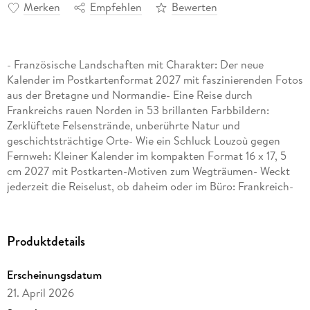
Merken
Empfehlen
Bewerten
- Französische Landschaften mit Charakter: Der neue
Kalender im Postkartenformat 2027 mit faszinierenden Fotos
aus der Bretagne und Normandie- Eine Reise durch
Frankreichs rauen Norden in 53 brillanten Farbbildern:
Zerklüftete Felsenstrände, unberührte Natur und
geschichtsträchtige Orte- Wie ein Schluck Louzoù gegen
Fernweh: Kleiner Kalender im kompakten Format 16 x 17, 5
cm 2027 mit Postkarten-Motiven zum Wegträumen- Weckt
jederzeit die Reiselust, ob daheim oder im Büro: Frankreich-
Kalender mit toller Landschafts-Fotografie zum Versenden
oder selbst behalten- Woche für Woche die schönsten Ziele
der Welt: Die Sehnsuchtskalender von Harenberg im Athesia
Produktdetails
Kalenderverlag
Erscheinungsdatum
21. April 2026