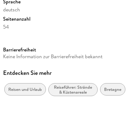
Sprache
deutsch
Seitenanzahl
54
Reihe
Postkartenkalender Harenberg
Barrierefreiheit
Kamera/Fotos von
Keine Information zur Barrierefreiheit bekannt
Christian Müringer
Verlag/Hersteller
Entdecken Sie mehr
Harenberg
Reiseführer: Strände
Produktart
Reisen und Urlaub
Bretagne
& Küstenareale
Kalender
Gewicht
422 g
Größe (L/B/H)
176/160/18 mm