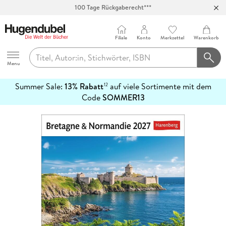
100 Tage Rückgaberecht***
Abholung in über 100 Filialen
Filiale
Konto
Merkzettel
Warenkorb
Hugendubel
Menu
Summer Sale:
13% Rabatt
auf viele Sortimente mit dem
12
mehr
Code
SOMMER13
erfahren