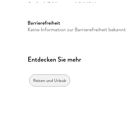
Größe (L/B/H)
215/297/10 mm
Herstelleradresse
Calvendo Verlag GmbH, Ott
Unterhaching, Bianca Brand
Barrierefreiheit
Keine Information zur Barrierefreiheit bekannt
Entdecken Sie mehr
Reisen und Urlaub