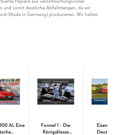
izierte Papiere aus verantwortungsvoller
n und somit deutliche Abfallmengen, da wir
land (Made in Germany) produzieren. Wir halten
 klimabewusste Logistik.
ten | 1 Indexseite | Papprücken hinten
r mit gleichen Bildern und aktualisiertem
900 AL Eine
Formel 1 - Die
Eisenbahn in
tsche
Königsklasse
Deutschland