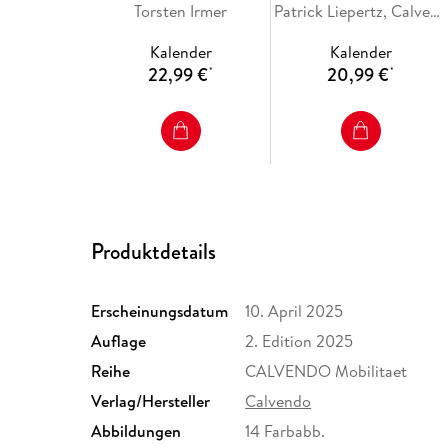
A5 quer), CALVENDO
Torsten Irmer
(Tischkalender 2026 DIN
Patrick Liepertz, Calvendo
Monatskalender
A5 quer), CALVENDO
Kalender
Kalender
Monatskalender
22,99 €
20,99 €
*
*
Produktdetails
Erscheinungsdatum
10. April 2025
Auflage
2. Edition 2025
Reihe
CALVENDO Mobilitaet
Verlag/Hersteller
Calvendo
Abbildungen
14 Farbabb.