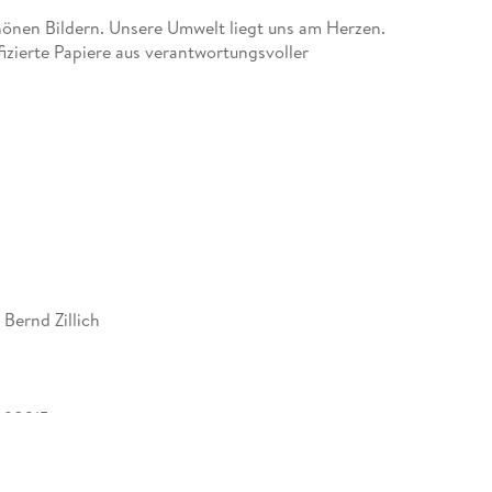
nen Bildern. Unsere Umwelt liegt uns am Herzen.
izierte Papiere aus verantwortungsvoller
n und somit deutliche Abfallmengen, da wir
land (Made in Germany) produzieren. Wir halten
 klimabewusste Logistik.
ten | 1 Indexseite | Papprücken hinten
r mit gleichen Bildern und aktualisiertem
Bernd Zillich
nischen Hauptstadt
"Presidente Sarmiento"
898215