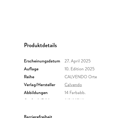
Produktdetails
Erscheinungsdatum
27. April 2025
Auflage
10. Edition 2025
Reihe
CALVENDO Orte
Verlag/Hersteller
Calvendo
Abbildungen
14 Farbabb.
Größe (L/B/H)
215/297/10 mm
Herstelleradresse
Calvendo Verlag GmbH, Ott
Unterhaching, Bianca Brand
Barrierefreiheit