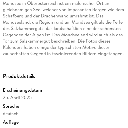
Mondsee in Oberösterreich ist ein malerischer Ort am
gleichnamigen See, welcher von imposanten Bergen wie dem
Schafberg und der Drachenwand umrahmt ist. Das
Mondseeland, die Region rund um Mondsee gilt als die Perle
des Salzkammerguts, das landschaftlich eine der schönsten
Gegenden der Alpen ist. Das Mondseeland wird auch als das
Tor zum Salzkammergut beschreiben. Die Fotos dieses
Kalenders haben einige der typischsten Motive dieser
zauberhaften Gegend in faszinierenden Bildern eingefangen.
Hochwertiger Wandkalender mit 12 wunderschönen Bildern.
Unsere Umwelt liegt uns am Herzen. Daher verwenden wir
Produktdetails
ausschließlich FSC-zertifizierte Papiere aus
verantwortungsvoller Waldwirtschaft. Wir vermeiden
Erscheinungsdatum
Überproduktion und somit deutliche Abfallmengen, da wir
25. April 2025
bedarfsgerecht in Einzelfertigung in Deutschland (Made in
Germany) produzieren. Wir halten unsere Transportwege kurz
Sprache
und sorgen für eine klimabewusste Logistik.
deutsch
Auflage
14 Seiten bestehend aus 1 Cover | 12 Monatsseiten | 1