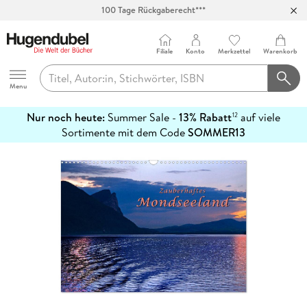
100 Tage Rückgaberecht***
Abholung in über 100 Filialen
Filiale
Konto
Merkzettel
Warenkorb
Hugendubel
Menu
Nur noch heute:
Summer Sale -
13% Rabatt
auf viele
12
mehr
Sortimente mit dem Code
SOMMER13
erfahren