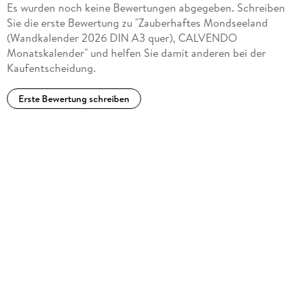
Es wurden noch keine Bewertungen abgegeben. Schreiben
Mondseeland: Eine zauberhafte Landschaft in einer der
Sie die erste Bewertung zu "Zauberhaftes Mondseeland
schönsten Gegenden Österreichs von Autor(in): Bernd
(Wandkalender 2026 DIN A3 quer), CALVENDO
Zillich
Monatskalender" und helfen Sie damit anderen bei der
Kaufentscheidung.
Erste Bewertung schreiben