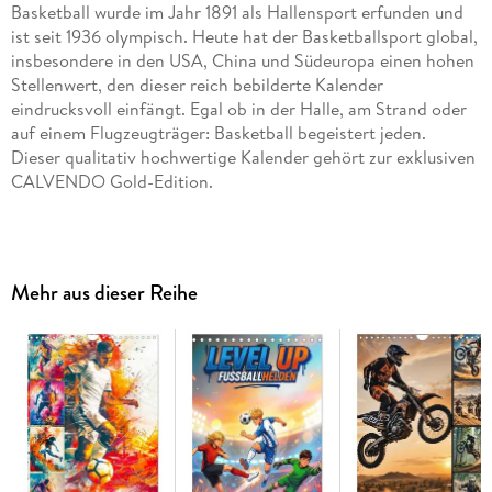
Basketball wurde im Jahr 1891 als Hallensport erfunden und
ist seit 1936 olympisch. Heute hat der Basketballsport global,
insbesondere in den USA, China und Südeuropa einen hohen
Stellenwert, den dieser reich bebilderte Kalender
eindrucksvoll einfängt. Egal ob in der Halle, am Strand oder
auf einem Flugzeugträger: Basketball begeistert jeden.
Dieser qualitativ hochwertige Kalender gehört zur exklusiven
CALVENDO Gold-Edition.
Hochwertiger Wandkalender mit 12 wunderschönen Bildern.
Unsere Umwelt liegt uns am Herzen. Daher verwenden wir
ausschließlich FSC-zertifizierte Papiere aus
Mehr aus dieser Reihe
verantwortungsvoller Waldwirtschaft. Wir vermeiden
Überproduktion und somit deutliche Abfallmengen, da wir
bedarfsgerecht in Einzelfertigung in Deutschland (Made in
Germany) produzieren. Wir halten unsere Transportwege kurz
und sorgen für eine klimabewusste Logistik.
14 Seiten bestehend aus 1 Cover | 12 Monatsseiten | 1
Indexseite | Papprücken hinten