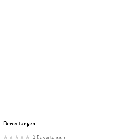
Größe (L/B/H)
215/297/10 mm
GTIN
9783457940426
Herstelleradresse
Calvendo Verlag GmbH, Ottobrunner Straße 39, 82008
Unterhaching, Bianca Brandt, info@calvendo.com
Bewertungen
0 Bewertungen