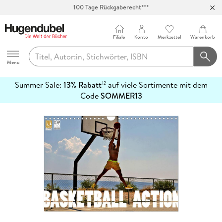
100 Tage Rückgaberecht***
Abholung in über 100 Filialen
Filiale
Konto
Merkzettel
Warenkorb
Hugendubel
Menu
Summer Sale:
13% Rabatt
auf viele Sortimente mit dem
12
mehr
Code
SOMMER13
erfahren