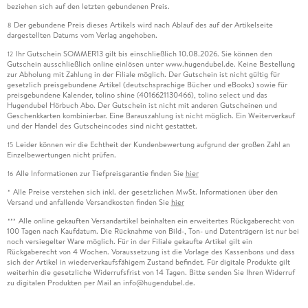
beziehen sich auf den letzten gebundenen Preis.
Der gebundene Preis dieses Artikels wird nach Ablauf des auf der Artikelseite
8
dargestellten Datums vom Verlag angehoben.
Ihr Gutschein SOMMER13 gilt bis einschließlich 10.08.2026. Sie können den
12
Gutschein ausschließlich online einlösen unter www.hugendubel.de. Keine Bestellung
zur Abholung mit Zahlung in der Filiale möglich. Der Gutschein ist nicht gültig für
gesetzlich preisgebundene Artikel (deutschsprachige Bücher und eBooks) sowie für
preisgebundene Kalender, tolino shine (4016621130466), tolino select und das
Hugendubel Hörbuch Abo. Der Gutschein ist nicht mit anderen Gutscheinen und
Geschenkkarten kombinierbar. Eine Barauszahlung ist nicht möglich. Ein Weiterverkauf
und der Handel des Gutscheincodes sind nicht gestattet.
Leider können wir die Echtheit der Kundenbewertung aufgrund der großen Zahl an
15
Einzelbewertungen nicht prüfen.
Alle Informationen zur Tiefpreisgarantie finden Sie
hier
16
Alle Preise verstehen sich inkl. der gesetzlichen MwSt. Informationen über den
*
Versand und anfallende Versandkosten finden Sie
hier
Alle online gekauften Versandartikel beinhalten ein erweitertes Rückgaberecht von
***
100 Tagen nach Kaufdatum. Die Rücknahme von Bild-, Ton- und Datenträgern ist nur bei
noch versiegelter Ware möglich. Für in der Filiale gekaufte Artikel gilt ein
Rückgaberecht von 4 Wochen. Voraussetzung ist die Vorlage des Kassenbons und dass
sich der Artikel in wiederverkaufsfähigem Zustand befindet. Für digitale Produkte gilt
weiterhin die gesetzliche Widerrufsfrist von 14 Tagen. Bitte senden Sie Ihren Widerruf
zu digitalen Produkten per Mail an info@hugendubel.de.