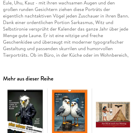
Eule, Uhu, Kauz - mit ihren wachsamen Augen und den
großen runden Gesichtern ziehen diese Porträts der
eigentlich nachtaktiven Vögel jeden Zuschauer in ihren Bann.
Dank einer ordentlichen Portion Sarkasmus, Witz und
Selbstironie versprüht der Kalender das ganze Jahr über jede
Menge gute Laune. Er ist eine witzige und freche
Geschenkidee und überzeugt mit moderner typografischer
Gestaltung und passenden skurrilen und humorvollen
Tierporträts. Ob im Büro, in der Küche oder im Wohnbereich,
der Kalender ist das perfekte Geschenk für Ihre beste
Freundin, den Junggesellinnenabschied, oder als Geschenk
für gute Freunde und Kollegen. Und natürlich für sich selbst
Mehr aus dieser Reihe
Hochwertiger Tischkalender zum Aufstellen mit 12
wunderschönen Bildern. Unsere Umwelt liegt uns am Herzen.
Daher verwenden wir ausschließlich FSC-zertifizierte Papiere
aus verantwortungsvoller Waldwirtschaft. Wir vermeiden
Überproduktion und somit deutliche Abfallmengen, da wir
bedarfsgerecht in Einzelfertigung in Deutschland (Made in
Germany) produzieren. Wir halten unsere Transportwege kurz