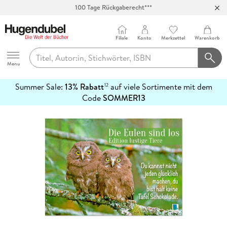
100 Tage Rückgaberecht***
Abholung in über 100 Filialen
Filiale
Konto
Merkzettel
Warenkorb
Hugendubel
Menu
Summer Sale:
13% Rabatt
auf viele Sortimente mit dem
12
mehr
Code
SOMMER13
erfahren