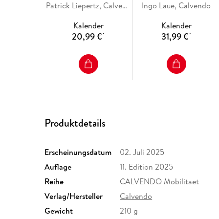
(Tischkalender 2026 DIN
Patrick Liepertz, Calvendo
Ingo Laue, Calvendo
DIN A3 quer),
A5 quer), CALVENDO
CALVENDO
Kalender
Kalender
Monatskalender
Monatskalender
20,99 €
31,99 €
*
*
Produktdetails
Erscheinungsdatum
02. Juli 2025
Auflage
11. Edition 2025
Reihe
CALVENDO Mobilitaet
Verlag/Hersteller
Calvendo
Gewicht
210 g