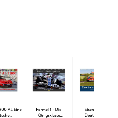
nen Bildern. Unsere Umwelt liegt uns am Herzen.
izierte Papiere aus verantwortungsvoller
n und somit deutliche Abfallmengen, da wir
land (Made in Germany) produzieren. Wir halten
 klimabewusste Logistik.
ten | 1 Indexseite | Papprücken hinten
r mit gleichen Bildern und aktualisiertem
900 AL Eine
Formel 1 - Die
Eisenbahn in
tsche
Königsklasse
Deutschland