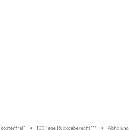
kostenfrei*
100 Tage Rückgaberecht***
Abholung i