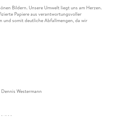
nen Bildern. Unsere Umwelt liegt uns am Herzen.
izierte Papiere aus verantwortungsvoller
n und somit deutliche Abfallmengen, da wir
land (Made in Germany) produzieren. Wir halten
 klimabewusste Logistik.
ten | 1 Indexseite | Papprücken hinten
r mit gleichen Bildern und aktualisiertem
, Dennis Westermann
31232