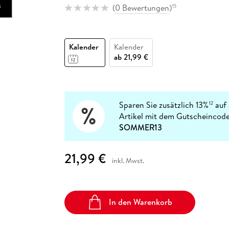
Fremdsprachige Bücher
n Lernhilfen
 Jugendbücher
eiber
Hörbuch Downloads im Bundle
(
0 Bewertungen
)
15
cher
 Vergleich
 Puzzlezubehör
Lernen
New Adult
STABILO
Taschenbücher
hilfen
hriller
 Backen
er
lender
Ratgeber
op
hriller
Romance
Kalender
Kalender
ab
21,99 €
Sachbücher
precher:innen
Science Fiction
Fremdsprachige Bücher
Sparen Sie zusätzlich 13%
auf 
12
Artikel mit dem Gutscheincode
SOMMER13
21,99 €
inkl. Mwst.
In den Warenkorb