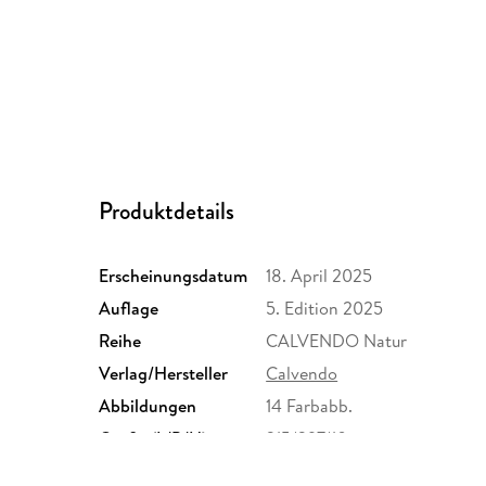
Produktdetails
Erscheinungsdatum
18. April 2025
Auflage
5. Edition 2025
Reihe
CALVENDO Natur
Verlag/Hersteller
Calvendo
Abbildungen
14 Farbabb.
Größe (L/B/H)
215/297/10 mm
Herstelleradresse
Calvendo Verlag GmbH, Ott