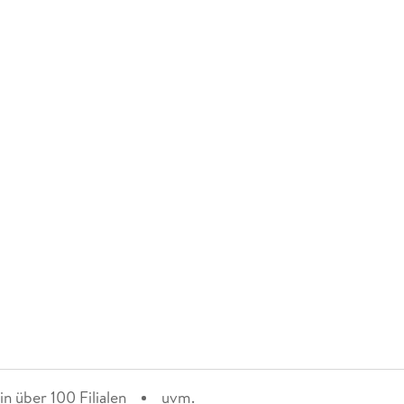
n über 100 Filialen
uvm.