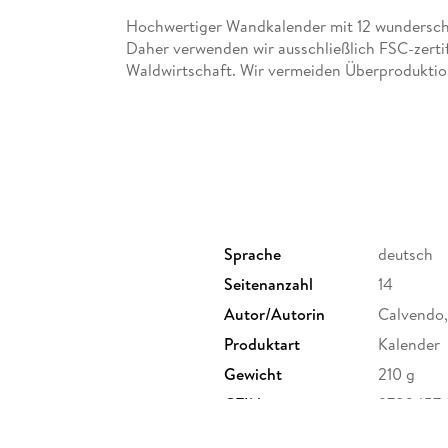
Hochwertiger Wandkalender mit 12 wunderschö
Daher verwenden wir ausschließlich FSC-zertif
Waldwirtschaft. Wir vermeiden Überproduktio
bedarfsgerecht in Einzelfertigung in Deutsch
unsere Transportwege kurz und sorgen für eine
14 Seiten bestehend aus 1 Cover | 12 Monatssei
Dieser erfolgreiche Kalender wurde dieses Jah
Kalendarium wiederveröffentlicht.
Sprache
deutsch
Abbildungen:
Seitenanzahl
14
Januar: Highway No. 1
Februar: Las Vegas
Autor/Autorin
Calvendo
März: Wahweap Bay
Produktart
Kalender
April: Horseshoe Bend
Gewicht
210 g
Mai: Route 66
Juni: Yosemite Nationalpark
GTIN
97834576
Juli: Bryce Canyon
obrunner Straße 39, 82008
August: Monument Valley