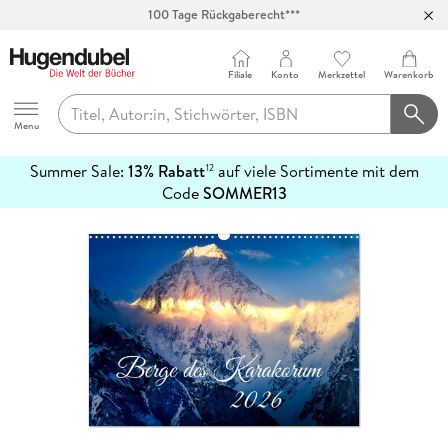
100 Tage Rückgaberecht***
Abholung in über 100 Filialen
Filiale
Konto
Merkzettel
Warenkorb
Hugendubel
Menu
Summer Sale:
13% Rabatt
auf viele Sortimente mit dem
12
mehr
Code
SOMMER13
erfahren