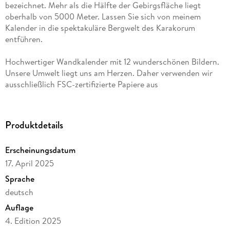
bezeichnet. Mehr als die Hälfte der Gebirgsfläche liegt
oberhalb von 5000 Meter. Lassen Sie sich von meinem
Kalender in die spektakuläre Bergwelt des Karakorum
entführen.
Hochwertiger Wandkalender mit 12 wunderschönen Bildern.
Unsere Umwelt liegt uns am Herzen. Daher verwenden wir
ausschließlich FSC-zertifizierte Papiere aus
verantwortungsvoller Waldwirtschaft. Wir vermeiden
Überproduktion und somit deutliche Abfallmengen, da wir
bedarfsgerecht in Einzelfertigung in Deutschland (Made in
Produktdetails
Germany) produzieren. Wir halten unsere Transportwege kurz
und sorgen für eine klimabewusste Logistik.
Erscheinungsdatum
17. April 2025
14 Seiten bestehend aus 1 Cover | 12 Monatsseiten | 1
Indexseite | Papprücken hinten
Sprache
deutsch
Dieser erfolgreiche Kalender wurde dieses Jahr mit gleichen
Auflage
Bildern und aktualisiertem Kalendarium wiederveröffentlicht.
4. Edition 2025