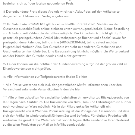
beziehen sich auf den letzten gebundenen Preis.
Der gebundene Preis dieses Artikels wird nach Ablauf des auf der Artikelseite
8
dargestellten Datums vom Verlag angehoben.
Ihr Gutschein SOMMER13 gilt bis einschließlich 10.08.2026. Sie können den
12
Gutschein ausschließlich online einlösen unter www.hugendubel.de. Keine Bestellung
zur Abholung mit Zahlung in der Filiale möglich. Der Gutschein ist nicht gültig für
gesetzlich preisgebundene Artikel (deutschsprachige Bücher und eBooks) sowie für
preisgebundene Kalender, tolino shine (4016621130466), tolino select und das
Hugendubel Hörbuch Abo. Der Gutschein ist nicht mit anderen Gutscheinen und
Geschenkkarten kombinierbar. Eine Barauszahlung ist nicht möglich. Ein Weiterverkauf
und der Handel des Gutscheincodes sind nicht gestattet.
Leider können wir die Echtheit der Kundenbewertung aufgrund der großen Zahl an
15
Einzelbewertungen nicht prüfen.
Alle Informationen zur Tiefpreisgarantie finden Sie
hier
16
Alle Preise verstehen sich inkl. der gesetzlichen MwSt. Informationen über den
*
Versand und anfallende Versandkosten finden Sie
hier
Alle online gekauften Versandartikel beinhalten ein erweitertes Rückgaberecht von
***
100 Tagen nach Kaufdatum. Die Rücknahme von Bild-, Ton- und Datenträgern ist nur bei
noch versiegelter Ware möglich. Für in der Filiale gekaufte Artikel gilt ein
Rückgaberecht von 4 Wochen. Voraussetzung ist die Vorlage des Kassenbons und dass
sich der Artikel in wiederverkaufsfähigem Zustand befindet. Für digitale Produkte gilt
weiterhin die gesetzliche Widerrufsfrist von 14 Tagen. Bitte senden Sie Ihren Widerruf
zu digitalen Produkten per Mail an info@hugendubel.de.