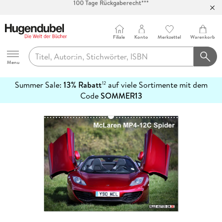
Abholung in über 100 Filialen
Filiale
Konto
Merkzettel
Warenkorb
Hugendubel
Menu
Summer Sale:
13% Rabatt
auf viele Sortimente mit dem
12
mehr
Code
SOMMER13
erfahren