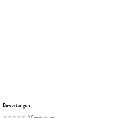
Größe (L/B/H)
302/420/10 mm
GTIN
9783516176827
Herstelleradresse
Calvendo Verlag GmbH, Ottobrunner Straße 39, 82008
Unterhaching, Bianca Brandt, info@calvendo.com
Bewertungen
0 Bewertungen