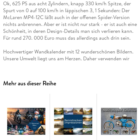
Ok, 625 PS aus acht Zylindern, knapp 330 km/h Spitze, der
Spurt von 0 auf 100 km/h in läppischen 3, 1 Sekunden: Der
McLaren MP4-12C läßt auch in der offenen Spider-Version
nichts anbrennen. Aber er ist nicht nur stark - er ist auch eine
Schönheit, in deren Design-Details man sich verlieren kann.
Für rund 270. 000 Euro muss das allerdings auch drin sein.
Hochwertiger Wandkalender mit 12 wunderschönen Bildern.
Unsere Umwelt liegt uns am Herzen. Daher verwenden wir
ausschließlich FSC-zertifizierte Papiere aus
verantwortungsvoller Waldwirtschaft. Wir vermeiden
Überproduktion und somit deutliche Abfallmengen, da wir
Mehr aus dieser Reihe
bedarfsgerecht in Einzelfertigung in Deutschland (Made in
Germany) produzieren. Wir halten unsere Transportwege kurz
und sorgen für eine klimabewusste Logistik.
14 Seiten bestehend aus 1 Cover | 12 Monatsseiten | 1
Indexseite | Papprücken hinten
Dieser erfolgreiche Kalender wurde dieses Jahr mit gleichen