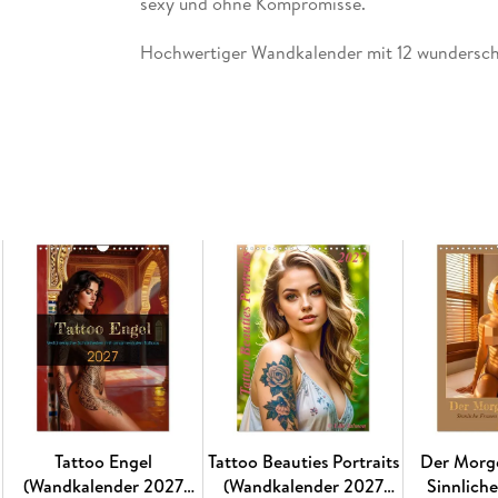
sexy und ohne Kompromisse.
Hochwertiger Wandkalender mit 12 wunderschö
Daher verwenden wir ausschließlich FSC-zertif
Waldwirtschaft. Wir vermeiden Überproduktio
bedarfsgerecht in Einzelfertigung in Deutsch
unsere Transportwege kurz und sorgen für eine
14 Seiten bestehend aus 1 Cover | 12 Monatssei
Abbildungen:
Januar: Alina
Februar: Sophie
März: Lena
April: Mira
Mai: Jasmin
Juni: Vanessa
Juli: Nina
August: Laura
Tattoo Engel
Tattoo Beauties Portraits
Der Morg
September: Chantal
(Wandkalender 2027
(Wandkalender 2027
Sinnlich
Oktober: Melissa