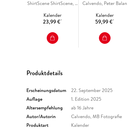
Brüste (Wandkalender
ShirtScene ShirtScene, Calvendo, ShirtScene
Calvendo, Peter Balan
DIN A2 quer),
2026 DIN A4 quer),
CALVENDO
Kalender
Kalender
CALVENDO
Monatskalender
23,99 €
59,99 €
*
*
Monatskalender
Produktdetails
Erscheinungsdatum
22. September 2025
Auflage
1. Edition 2025
Altersempfehlung
ab 16 Jahre
Autor/Autorin
Calvendo, MB Fotografie
Produktart
Kalender