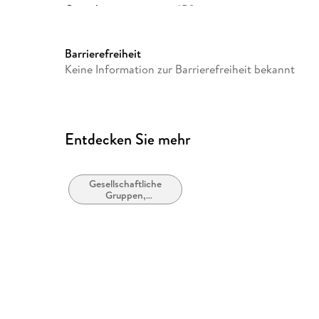
Gewicht
450 g
GTIN
9783516627374
Barrierefreiheit
Keine Information zur Barrierefreiheit bekannt
Entdecken Sie mehr
Gesellschaftliche
Gruppen,
Gemeinschaften und
Identitäten