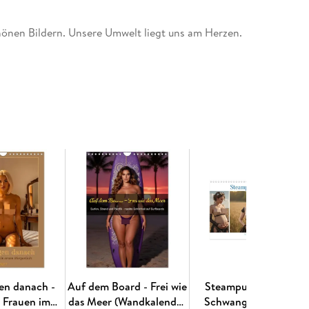
nen Bildern. Unsere Umwelt liegt uns am Herzen.
izierte Papiere aus verantwortungsvoller
n und somit deutliche Abfallmengen, da wir
land (Made in Germany) produzieren. Wir halten
 klimabewusste Logistik.
ten | 1 Indexseite | Papprücken hinten
en danach -
Auf dem Board - Frei wie
Steampunk Erotik -
e Frauen im
das Meer (Wandkalender
Schwangere Frauen