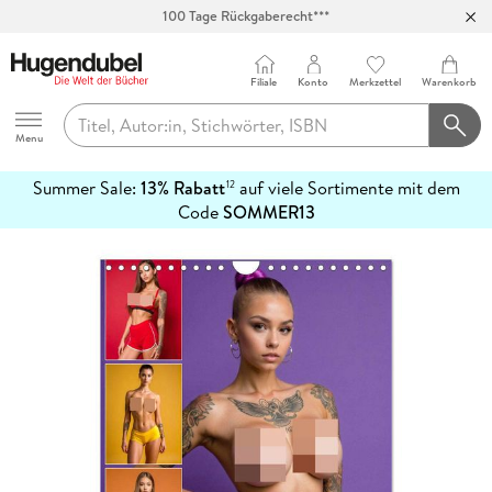
100 Tage Rückgaberecht***
Abholung in über 100 Filialen
Filiale
Konto
Merkzettel
Warenkorb
Hugendubel
Menu
Summer Sale:
13% Rabatt
auf viele Sortimente mit dem
12
mehr
Code
SOMMER13
erfahren