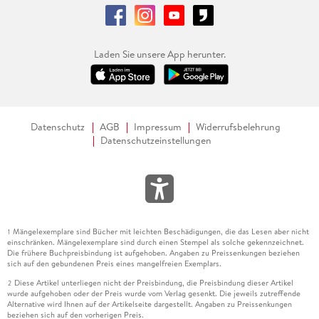
Laden Sie unsere App herunter.
Datenschutz
AGB
Impressum
Widerrufsbelehrung
Datenschutzeinstellungen
Mängelexemplare sind Bücher mit leichten Beschädigungen, die das Lesen aber nicht
1
einschränken. Mängelexemplare sind durch einen Stempel als solche gekennzeichnet.
Die frühere Buchpreisbindung ist aufgehoben. Angaben zu Preissenkungen beziehen
sich auf den gebundenen Preis eines mangelfreien Exemplars.
Diese Artikel unterliegen nicht der Preisbindung, die Preisbindung dieser Artikel
2
wurde aufgehoben oder der Preis wurde vom Verlag gesenkt. Die jeweils zutreffende
Alternative wird Ihnen auf der Artikelseite dargestellt. Angaben zu Preissenkungen
beziehen sich auf den vorherigen Preis.