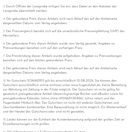
Durch Öffnen der Leseprobe willigen Sie ein, dass Daten an den Anbieter der
3
Leseprobe übermittelt werden.
Der gebundene Preis dieses Artikels wird nach Ablauf des auf der Artikelseite
4
dargestellten Datums vom Verlag angehoben.
Der Preisvergleich bezieht sich auf die unverbindliche Preisempfehlung (UVP) des
5
Herstellers.
Der gebundene Preis dieses Artikels wurde vom Verlag gesenkt. Angaben zu
6
Preissenkungen beziehen sich auf den vorherigen Preis.
Die Preisbindung dieses Artikels wurde aufgehoben. Angaben zu Preissenkungen
7
beziehen sich auf den letzten gebundenen Preis.
Der gebundene Preis dieses Artikels wird nach Ablauf des auf der Artikelseite
8
dargestellten Datums vom Verlag angehoben.
Ihr Gutschein SOMMER13 gilt bis einschließlich 10.08.2026. Sie können den
12
Gutschein ausschließlich online einlösen unter www.hugendubel.de. Keine Bestellung
zur Abholung mit Zahlung in der Filiale möglich. Der Gutschein ist nicht gültig für
gesetzlich preisgebundene Artikel (deutschsprachige Bücher und eBooks) sowie für
preisgebundene Kalender, tolino shine (4016621130466), tolino select und das
Hugendubel Hörbuch Abo. Der Gutschein ist nicht mit anderen Gutscheinen und
Geschenkkarten kombinierbar. Eine Barauszahlung ist nicht möglich. Ein Weiterverkauf
und der Handel des Gutscheincodes sind nicht gestattet.
Leider können wir die Echtheit der Kundenbewertung aufgrund der großen Zahl an
15
Einzelbewertungen nicht prüfen.
Alle Informationen zur Tiefpreisgarantie finden Sie
hier
16