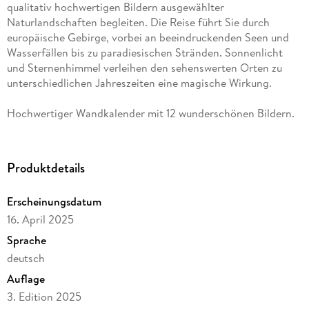
qualitativ hochwertigen Bildern ausgewählter
Naturlandschaften begleiten. Die Reise führt Sie durch
europäische Gebirge, vorbei an beeindruckenden Seen und
Wasserfällen bis zu paradiesischen Stränden. Sonnenlicht
und Sternenhimmel verleihen den sehenswerten Orten zu
unterschiedlichen Jahreszeiten eine magische Wirkung.
Hochwertiger Wandkalender mit 12 wunderschönen Bildern.
Unsere Umwelt liegt uns am Herzen. Daher verwenden wir
ausschließlich FSC-zertifizierte Papiere aus
verantwortungsvoller Waldwirtschaft. Wir vermeiden
Produktdetails
Überproduktion und somit deutliche Abfallmengen, da wir
bedarfsgerecht in Einzelfertigung in Deutschland (Made in
Erscheinungsdatum
Germany) produzieren. Wir halten unsere Transportwege kurz
16. April 2025
und sorgen für eine klimabewusste Logistik.
Sprache
14 Seiten bestehend aus 1 Cover | 12 Monatsseiten | 1
deutsch
Indexseite | Papprücken hinten
Auflage
Dieser erfolgreiche Kalender wurde dieses Jahr mit gleichen
3. Edition 2025