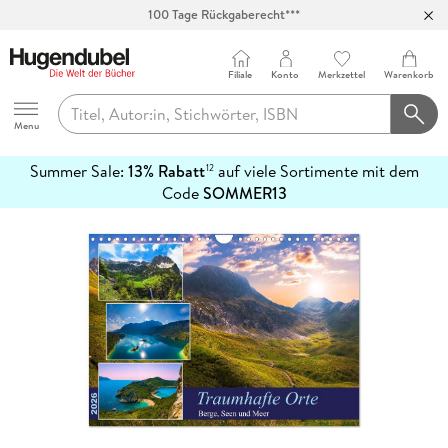
100 Tage Rückgaberecht***
Abholung in über 100 Filialen
Filiale
Konto
Merkzettel
Warenkorb
Hugendubel
Menu
Summer Sale:
13% Rabatt
auf viele Sortimente mit dem
12
mehr
Code
SOMMER13
erfahren