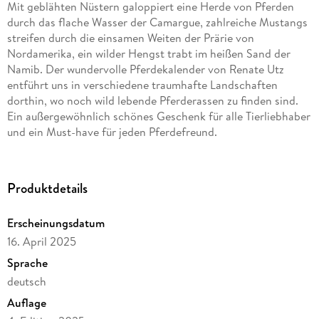
Mit geblähten Nüstern galoppiert eine Herde von Pferden
durch das flache Wasser der Camargue, zahlreiche Mustangs
streifen durch die einsamen Weiten der Prärie von
Nordamerika, ein wilder Hengst trabt im heißen Sand der
Namib. Der wundervolle Pferdekalender von Renate Utz
entführt uns in verschiedene traumhafte Landschaften
dorthin, wo noch wild lebende Pferderassen zu finden sind.
Ein außergewöhnlich schönes Geschenk für alle Tierliebhaber
und ein Must-have für jeden Pferdefreund.
Hochwertiger Tischkalender zum Aufstellen mit 12
wunderschönen Bildern. Unsere Umwelt liegt uns am Herzen.
Produktdetails
Daher verwenden wir ausschließlich FSC-zertifizierte Papiere
aus verantwortungsvoller Waldwirtschaft. Wir vermeiden
Erscheinungsdatum
Überproduktion und somit deutliche Abfallmengen, da wir
16. April 2025
bedarfsgerecht in Einzelfertigung in Deutschland (Made in
Germany) produzieren. Wir halten unsere Transportwege kurz
Sprache
und sorgen für eine klimabewusste Logistik.
deutsch
Auflage
14 Seiten bestehend aus 1 Cover | 12 Monatsseiten | 1