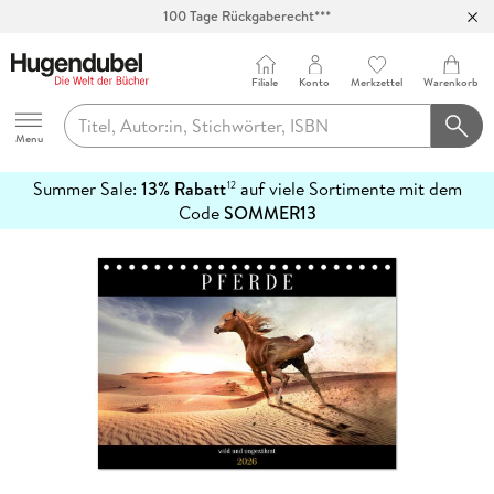
100 Tage Rückgaberecht***
Abholung in über 100 Filialen
Filiale
Konto
Merkzettel
Warenkorb
Hugendubel
Menu
Summer Sale:
13% Rabatt
auf viele Sortimente mit dem
12
mehr
Code
SOMMER13
erfahren