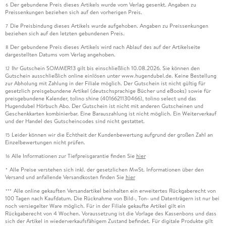
Der gebundene Preis dieses Artikels wurde vom Verlag gesenkt. Angaben zu
6
Preissenkungen beziehen sich auf den vorherigen Preis.
Die Preisbindung dieses Artikels wurde aufgehoben. Angaben zu Preissenkungen
7
beziehen sich auf den letzten gebundenen Preis.
Der gebundene Preis dieses Artikels wird nach Ablauf des auf der Artikelseite
8
dargestellten Datums vom Verlag angehoben.
Ihr Gutschein SOMMER13 gilt bis einschließlich 10.08.2026. Sie können den
12
Gutschein ausschließlich online einlösen unter www.hugendubel.de. Keine Bestellung
zur Abholung mit Zahlung in der Filiale möglich. Der Gutschein ist nicht gültig für
gesetzlich preisgebundene Artikel (deutschsprachige Bücher und eBooks) sowie für
preisgebundene Kalender, tolino shine (4016621130466), tolino select und das
Hugendubel Hörbuch Abo. Der Gutschein ist nicht mit anderen Gutscheinen und
Geschenkkarten kombinierbar. Eine Barauszahlung ist nicht möglich. Ein Weiterverkauf
und der Handel des Gutscheincodes sind nicht gestattet.
Leider können wir die Echtheit der Kundenbewertung aufgrund der großen Zahl an
15
Einzelbewertungen nicht prüfen.
Alle Informationen zur Tiefpreisgarantie finden Sie
hier
16
Alle Preise verstehen sich inkl. der gesetzlichen MwSt. Informationen über den
*
Versand und anfallende Versandkosten finden Sie
hier
Alle online gekauften Versandartikel beinhalten ein erweitertes Rückgaberecht von
***
100 Tagen nach Kaufdatum. Die Rücknahme von Bild-, Ton- und Datenträgern ist nur bei
noch versiegelter Ware möglich. Für in der Filiale gekaufte Artikel gilt ein
Rückgaberecht von 4 Wochen. Voraussetzung ist die Vorlage des Kassenbons und dass
sich der Artikel in wiederverkaufsfähigem Zustand befindet. Für digitale Produkte gilt