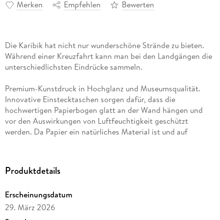
Merken
Empfehlen
Bewerten
Die Karibik hat nicht nur wunderschöne Strände zu bieten.
Während einer Kreuzfahrt kann man bei den Landgängen die
unterschiedlichsten Eindrücke sammeln.
Premium-Kunstdruck in Hochglanz und Museumsqualität.
Innovative Einstecktaschen sorgen dafür, dass die
hochwertigen Papierbogen glatt an der Wand hängen und
vor den Auswirkungen von Luftfeuchtigkeit geschützt
werden. Da Papier ein natürliches Material ist und auf
Raumklimaschwankungen reagieren kann, sollten die
Einsteckecken nicht entfernt werden. Unsere Umwelt liegt
uns am Herzen, daher setzen wir auf Einzelfertigung in
Produktdetails
Europa mit hochwertigen Materialien.
Erscheinungsdatum
14 Seiten bestehend aus 1 Cover | 12 Monatsseiten | 1
29. März 2026
Indexseite | verstärkte Rückwand