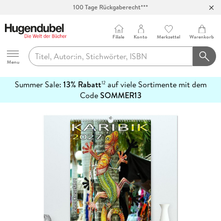
100 Tage Rückgaberecht***
Abholung in über 100 Filialen
Filiale
Konto
Merkzettel
Warenkorb
Hugendubel
Menu
Summer Sale:
13% Rabatt
auf viele Sortimente mit dem
12
mehr
Code
SOMMER13
erfahren