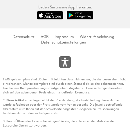
Laden Sie unsere App herunter.
Datenschutz
AGB
Impressum
Widerrufsbelehrung
Datenschutzeinstellungen
Mängelexemplare sind Bücher mit leichten Beschädigungen, die das Lesen aber nicht
1
einschränken. Mängelexemplare sind durch einen Stempel als solche gekennzeichnet.
Die frühere Buchpreisbindung ist aufgehoben. Angaben zu Preissenkungen beziehen
sich auf den gebundenen Preis eines mangelfreien Exemplars.
Diese Artikel unterliegen nicht der Preisbindung, die Preisbindung dieser Artikel
2
wurde aufgehoben oder der Preis wurde vom Verlag gesenkt. Die jeweils zutreffende
Alternative wird Ihnen auf der Artikelseite dargestellt. Angaben zu Preissenkungen
beziehen sich auf den vorherigen Preis.
Durch Öffnen der Leseprobe willigen Sie ein, dass Daten an den Anbieter der
3
Leseprobe übermittelt werden.