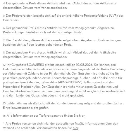
Der gebundene Preis dieses Artikels wird nach Ablauf des auf der Artikelseite
4
dargestellten Datums vom Verlag angehoben.
Der Preisvergleich bezieht sich auf die unverbindliche Preisempfehlung (UVP) des
5
Herstellers.
Der gebundene Preis dieses Artikels wurde vom Verlag gesenkt. Angaben zu
6
Preissenkungen beziehen sich auf den vorherigen Preis.
Die Preisbindung dieses Artikels wurde aufgehoben. Angaben zu Preissenkungen
7
beziehen sich auf den letzten gebundenen Preis.
Der gebundene Preis dieses Artikels wird nach Ablauf des auf der Artikelseite
8
dargestellten Datums vom Verlag angehoben.
Ihr Gutschein SOMMER13 gilt bis einschließlich 10.08.2026. Sie können den
12
Gutschein ausschließlich online einlösen unter www.hugendubel.de. Keine Bestellung
zur Abholung mit Zahlung in der Filiale möglich. Der Gutschein ist nicht gültig für
gesetzlich preisgebundene Artikel (deutschsprachige Bücher und eBooks) sowie für
preisgebundene Kalender, tolino shine (4016621130466), tolino select und das
Hugendubel Hörbuch Abo. Der Gutschein ist nicht mit anderen Gutscheinen und
Geschenkkarten kombinierbar. Eine Barauszahlung ist nicht möglich. Ein Weiterverkauf
und der Handel des Gutscheincodes sind nicht gestattet.
Leider können wir die Echtheit der Kundenbewertung aufgrund der großen Zahl an
15
Einzelbewertungen nicht prüfen.
Alle Informationen zur Tiefpreisgarantie finden Sie
hier
16
Alle Preise verstehen sich inkl. der gesetzlichen MwSt. Informationen über den
*
Versand und anfallende Versandkosten finden Sie
hier