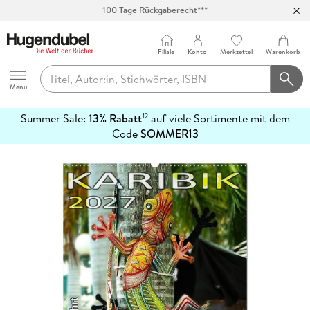
100 Tage Rückgaberecht***
Abholung in über 100 Filialen
Filiale
Konto
Merkzettel
Warenkorb
Hugendubel
Menu
Summer Sale:
13% Rabatt
auf viele Sortimente mit dem
12
mehr
Code
SOMMER13
erfahren