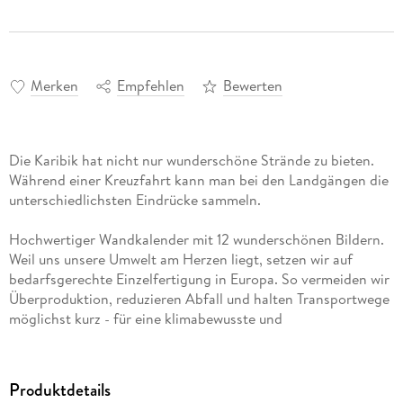
Merken
Empfehlen
Bewerten
Die Karibik hat nicht nur wunderschöne Strände zu bieten.
Während einer Kreuzfahrt kann man bei den Landgängen die
unterschiedlichsten Eindrücke sammeln.
Hochwertiger Wandkalender mit 12 wunderschönen Bildern.
Weil uns unsere Umwelt am Herzen liegt, setzen wir auf
bedarfsgerechte Einzelfertigung in Europa. So vermeiden wir
Überproduktion, reduzieren Abfall und halten Transportwege
möglichst kurz - für eine klimabewusste und
ressourcenschonende Herstellung.
14 Seiten bestehend aus 1 Cover | 12 Monatsseiten | 1
Produktdetails
Indexseite | verstärkte Rückwand