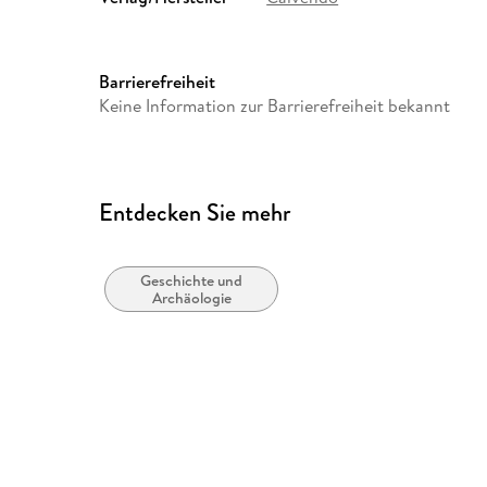
Abbildungen
14 Farbabb.
Größe (L/B/H)
215/297/10 mm
Barrierefreiheit
Herstelleradresse
Calvendo Verlag GmbH, Ott
Keine Information zur Barrierefreiheit bekannt
Unterhaching, Bianca Brand
Entdecken Sie mehr
Geschichte und
Archäologie