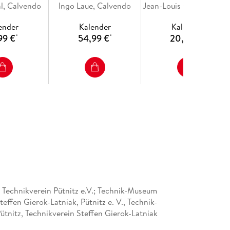
l, Calvendo
ender 2026
Ingo Laue, Calvendo
Sportwagenlegende
(Tischkalender 2026 DI
Jean-Louis Glineur, Calvendo
4 quer),
(Wandkalender 2026
A5 quer), CALVENDO
ender
Kalender
Kalender
VENDO
DIN A2 quer),
Monatskalender
99 €
54,99 €
20,99 €
*
*
*
kalender
CALVENDO
Monatskalender
 12 wunderschönen Motiven auf lichtbeständigem
mit Aufhängebügel.
durch bedarfsgerechte Einzelstückfertigung,
er, Produktion in Deutschland, klimabewusste
 Technikverein Pütnitz e.V.; Technik-Museum
Steffen Gierok-Latniak, Pütnitz e. V., Technik-
e und Familie, für Kinder und Erwachsene, jung
tnitz, Technikverein Steffen Gierok-Latniak
zwischendurch.