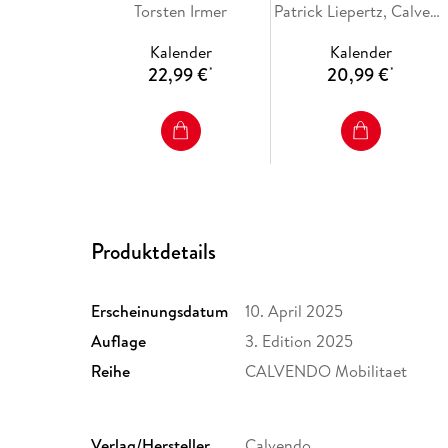
A5 quer), CALVENDO
Torsten Irmer
(Tischkalender 2026 DIN
Patrick Liepertz, Calvendo
Monatskalender
A5 quer), CALVENDO
Kalender
Kalender
Monatskalender
22,99 €
20,99 €
*
*
Produktdetails
Erscheinungsdatum
10. April 2025
Auflage
3. Edition 2025
Reihe
CALVENDO Mobilitaet
Verlag/Hersteller
Calvendo