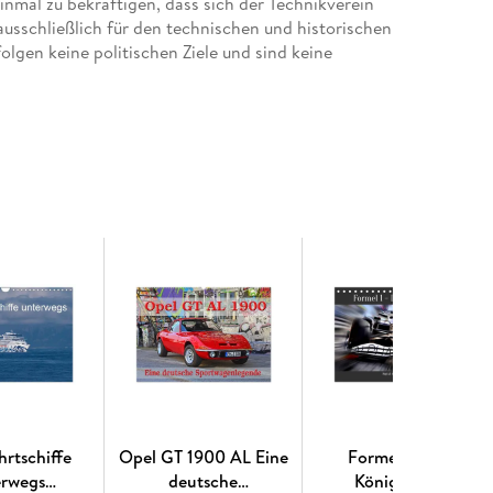
inmal zu bekräftigen, dass sich der Technikverein
ausschließlich für den technischen und historischen
olgen keine politischen Ziele und sind keine
nen Bildern. Unsere Umwelt liegt uns am Herzen.
izierte Papiere aus verantwortungsvoller
n und somit deutliche Abfallmengen, da wir
land (Made in Germany) produzieren. Wir halten
 klimabewusste Logistik.
ten | 1 Indexseite | Papprücken hinten
r mit gleichen Bildern und aktualisiertem
hrtschiffe
Opel GT 1900 AL Eine
Formel 1 - Die
erwegs
deutsche
Königsklasse