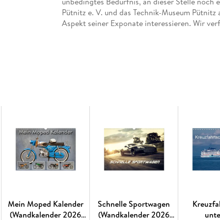
unbedingtes Bedürfnis, an dieser Stelle noch e
Pütnitz e. V. und das Technik-Museum Pütnitz 
Aspekt seiner Exponate interessieren. Wir verf
Militaristen!
Hochwertiger Wandkalender mit 12 wunderschö
Daher verwenden wir ausschließlich FSC-zertif
Waldwirtschaft. Wir vermeiden Überproduktio
bedarfsgerecht in Einzelfertigung in Deutsch
unsere Transportwege kurz und sorgen für eine
14 Seiten bestehend aus 1 Cover | 12 Monatssei
Dieser erfolgreiche Kalender wurde dieses Jah
Kalendarium wiederveröffentlicht.
Abbildungen:
Januar: Ikarus Gelenkbus
Februar: Wolga
Mein Moped Kalender
Schnelle Sportwagen
Kreuzfa
März: Saporoshez
(Wandkalender 2026
(Wandkalender 2026
unt
April: Tatra Sani-Stützpunkt