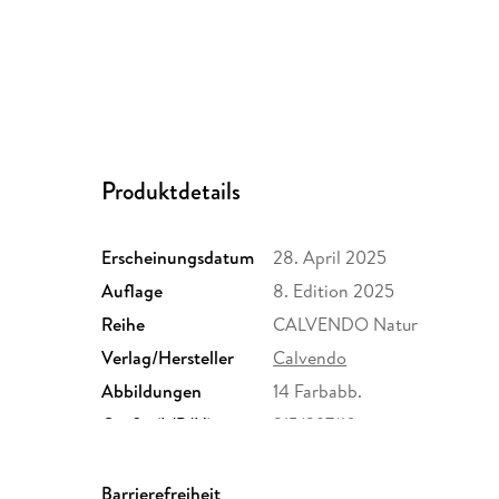
Produktdetails
Erscheinungsdatum
28. April 2025
Auflage
8. Edition 2025
Reihe
CALVENDO Natur
Verlag/Hersteller
Calvendo
Abbildungen
14 Farbabb.
Größe (L/B/H)
215/297/10 mm
Herstelleradresse
Calvendo Verlag GmbH, Ott
Unterhaching, Bianca Brand
Barrierefreiheit