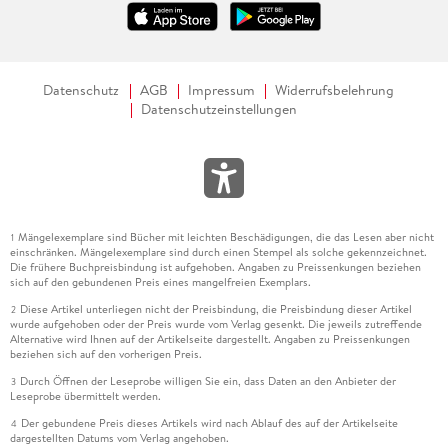
Datenschutz
AGB
Impressum
Widerrufsbelehrung
Datenschutzeinstellungen
Mängelexemplare sind Bücher mit leichten Beschädigungen, die das Lesen aber nicht
1
einschränken. Mängelexemplare sind durch einen Stempel als solche gekennzeichnet.
Die frühere Buchpreisbindung ist aufgehoben. Angaben zu Preissenkungen beziehen
sich auf den gebundenen Preis eines mangelfreien Exemplars.
Diese Artikel unterliegen nicht der Preisbindung, die Preisbindung dieser Artikel
2
wurde aufgehoben oder der Preis wurde vom Verlag gesenkt. Die jeweils zutreffende
Alternative wird Ihnen auf der Artikelseite dargestellt. Angaben zu Preissenkungen
beziehen sich auf den vorherigen Preis.
Durch Öffnen der Leseprobe willigen Sie ein, dass Daten an den Anbieter der
3
Leseprobe übermittelt werden.
Der gebundene Preis dieses Artikels wird nach Ablauf des auf der Artikelseite
4
dargestellten Datums vom Verlag angehoben.