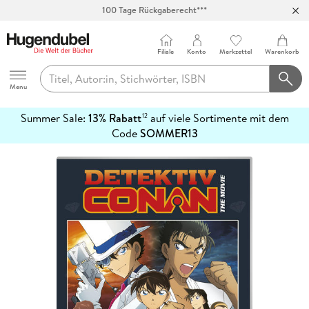
100 Tage Rückgaberecht***
Abholung in über 100 Filialen
Filiale
Konto
Merkzettel
Warenkorb
Hugendubel
Menu
Summer Sale:
13% Rabatt
auf viele Sortimente mit dem
12
mehr
Code
SOMMER13
erfahren