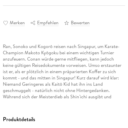
Merken
Empfehlen
Bewerten
Ran, Sonoko und Kogorô reisen nach Singapur, um Karate-
Champion Makoto Kyôgoku bei einem wichtigen Turnier
anzufeuern. Conan würde gerne mitfliegen, kann jedoch
keine gültigen Reisedokumente vorweisen. Umso erstaunter
ist er, als er plötzlich in einem präparierten Koffer zu sich
kommt - und das mitten in Singapur! Kurz darauf wird klar:
Niemand Geringeres als Kaitô Kid hat ihn ins Land
geschmuggelt - natürlich nicht ohne Hintergedanken.
Während sich der Meisterdieb als Shin'ichi ausgibt und
Conan eine neue Identität annehmen muss, wartet ein neuer
Fall bereits darauf, gelöst zu werden: Die Rechtsanwältin
Sherilyn Tan wurde im berühmtesten Hotel Singapurs
Produktdetails
ermordet, kurz darauf explodierte ihr Auto in der Tiefgarage.
Doch warum wurde am Tatort Kaitô Kids Visitenkarte