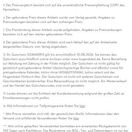
Der Preisvergleich bezieht sich auf die unverbindliche Preisempfehlung (UVP) des
5
Herstellers.
Der gebundene Preis dieses Artikels wurde vom Verlag gesenkt. Angaben zu
6
Preissenkungen beziehen sich auf den vorherigen Preis.
Die Preisbindung dieses Artikels wurde aufgehoben. Angaben zu Preissenkungen
7
beziehen sich auf den letzten gebundenen Preis.
Der gebundene Preis dieses Artikels wird nach Ablauf des auf der Artikelseite
8
dargestellten Datums vom Verlag angehoben.
Ihr Gutschein SOMMER13 gilt bis einschließlich 10.08.2026. Sie können den
12
Gutschein ausschließlich online einlösen unter www.hugendubel.de. Keine Bestellung
zur Abholung mit Zahlung in der Filiale möglich. Der Gutschein ist nicht gültig für
gesetzlich preisgebundene Artikel (deutschsprachige Bücher und eBooks) sowie für
preisgebundene Kalender, tolino shine (4016621130466), tolino select und das
Hugendubel Hörbuch Abo. Der Gutschein ist nicht mit anderen Gutscheinen und
Geschenkkarten kombinierbar. Eine Barauszahlung ist nicht möglich. Ein Weiterverkauf
und der Handel des Gutscheincodes sind nicht gestattet.
Leider können wir die Echtheit der Kundenbewertung aufgrund der großen Zahl an
15
Einzelbewertungen nicht prüfen.
Alle Informationen zur Tiefpreisgarantie finden Sie
hier
16
Alle Preise verstehen sich inkl. der gesetzlichen MwSt. Informationen über den
*
Versand und anfallende Versandkosten finden Sie
hier
Alle online gekauften Versandartikel beinhalten ein erweitertes Rückgaberecht von
***
100 Tagen nach Kaufdatum. Die Rücknahme von Bild-, Ton- und Datenträgern ist nur bei