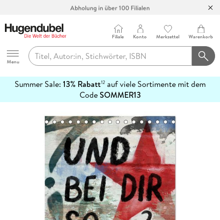
Abholung in über 100 Filialen
Filiale
Konto
Merkzettel
Warenkorb
Hugendubel
Menu
Summer Sale:
13% Rabatt
auf viele Sortimente mit dem
12
mehr
Code
SOMMER13
erfahren