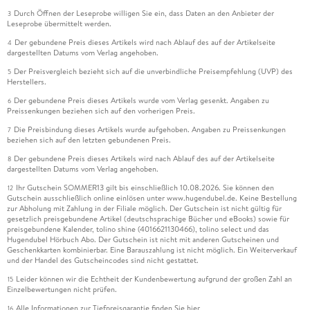
Durch Öffnen der Leseprobe willigen Sie ein, dass Daten an den Anbieter der
3
Leseprobe übermittelt werden.
Der gebundene Preis dieses Artikels wird nach Ablauf des auf der Artikelseite
4
dargestellten Datums vom Verlag angehoben.
Der Preisvergleich bezieht sich auf die unverbindliche Preisempfehlung (UVP) des
5
Herstellers.
Der gebundene Preis dieses Artikels wurde vom Verlag gesenkt. Angaben zu
6
Preissenkungen beziehen sich auf den vorherigen Preis.
Die Preisbindung dieses Artikels wurde aufgehoben. Angaben zu Preissenkungen
7
beziehen sich auf den letzten gebundenen Preis.
Der gebundene Preis dieses Artikels wird nach Ablauf des auf der Artikelseite
8
dargestellten Datums vom Verlag angehoben.
Ihr Gutschein SOMMER13 gilt bis einschließlich 10.08.2026. Sie können den
12
Gutschein ausschließlich online einlösen unter www.hugendubel.de. Keine Bestellung
zur Abholung mit Zahlung in der Filiale möglich. Der Gutschein ist nicht gültig für
gesetzlich preisgebundene Artikel (deutschsprachige Bücher und eBooks) sowie für
preisgebundene Kalender, tolino shine (4016621130466), tolino select und das
Hugendubel Hörbuch Abo. Der Gutschein ist nicht mit anderen Gutscheinen und
Geschenkkarten kombinierbar. Eine Barauszahlung ist nicht möglich. Ein Weiterverkauf
und der Handel des Gutscheincodes sind nicht gestattet.
Leider können wir die Echtheit der Kundenbewertung aufgrund der großen Zahl an
15
Einzelbewertungen nicht prüfen.
Alle Informationen zur Tiefpreisgarantie finden Sie
hier
16