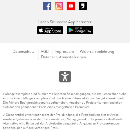
Laden Sie unsere App herunter.
Datenschutz
AGB
Impressum
Widerrufsbelehrung
Datenschutzeinstellungen
Mängelexemplare sind Bücher mit leichten Beschädigungen, die das Lesen aber nicht
1
einschränken. Mängelexemplare sind durch einen Stempel als solche gekennzeichnet.
Die frühere Buchpreisbindung ist aufgehoben. Angaben zu Preissenkungen beziehen
sich auf den gebundenen Preis eines mangelfreien Exemplars.
Diese Artikel unterliegen nicht der Preisbindung, die Preisbindung dieser Artikel
2
wurde aufgehoben oder der Preis wurde vom Verlag gesenkt. Die jeweils zutreffende
Alternative wird Ihnen auf der Artikelseite dargestellt. Angaben zu Preissenkungen
beziehen sich auf den vorherigen Preis.