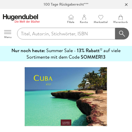
100 Tage Rückgaberecht***
Abholung in über 100 Filialen
Filiale
Konto
Merkzettel
Warenkorb
Hugendubel
Menu
Nur noch heute:
Summer Sale -
13% Rabatt
auf viele
12
mehr
Sortimente mit dem Code
SOMMER13
erfahren