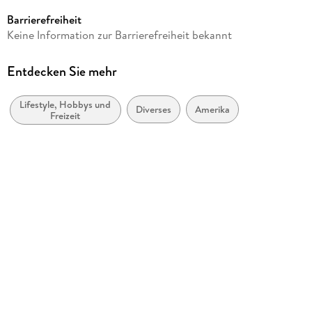
Casares Fine Art Edition
Barrierefreiheit
Produktart
Keine Information zur Barrierefreiheit bekannt
Kalender
Gewicht
Entdecken Sie mehr
280 g
Lifestyle, Hobbys und
Größe (L/B/H)
Diverses
Amerika
Freizeit
352/248/6 mm
GTIN
9781835249185