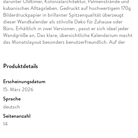
darunter Oldtimer, Kolonialarchitektur, Palmenstrände und
kubanisches Alltagsleben. Gedruckt auf hochwertigem 170g
Bilderdruckpapier in brillanter Spitzenqualität überzeugt
dieser Wandkalender als stilvolle Deko für Zuhause oder
Büro. Erhältlich in zwei Versionen , passt er sich ideal jeder
Wandgröße an. Das klare, übersichtliche Kalendarium macht
das Monatslayout besonders benutzerfreundlich. Auf der
Rückseite befindet sich ein Informationsblatt mit allen
Motiven. Der Kalender ist spiralgebunden und mit einem
stabilen Aufhänger versehen ideal als Geschenkidee für
Produktdetails
Kuba-Fans, Reiseliebhaber und alle, die sich karibisches
Lebensgefühl nach Hause holen möchten.
Erscheinungsdatum
15. März 2026
Sprache
deutsch
Seitenanzahl
14
Verlag/Hersteller