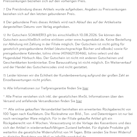
Preissenkungen beziehen sich auf den vorherigen Preis.
Die Preisbindung dieses Artikels wurde aufgehoben. Angaben zu Preissenkungen
7
beziehen sich auf den letzten gebundenen Preis.
Der gebundene Preis dieses Artikels wird nach Ablauf des auf der Artikelseite
8
dargestellten Datums vom Verlag angehoben.
Ihr Gutschein SOMMER13 gilt bis einschließlich 10.08.2026. Sie können den
12
Gutschein ausschließlich online einlösen unter www.hugendubel.de. Keine Bestellung
zur Abholung mit Zahlung in der Filiale möglich. Der Gutschein ist nicht gültig für
gesetzlich preisgebundene Artikel (deutschsprachige Bücher und eBooks) sowie für
preisgebundene Kalender, tolino shine (4016621130466), tolino select und das
Hugendubel Hörbuch Abo. Der Gutschein ist nicht mit anderen Gutscheinen und
Geschenkkarten kombinierbar. Eine Barauszahlung ist nicht möglich. Ein Weiterverkauf
und der Handel des Gutscheincodes sind nicht gestattet.
Leider können wir die Echtheit der Kundenbewertung aufgrund der großen Zahl an
15
Einzelbewertungen nicht prüfen.
Alle Informationen zur Tiefpreisgarantie finden Sie
hier
16
Alle Preise verstehen sich inkl. der gesetzlichen MwSt. Informationen über den
*
Versand und anfallende Versandkosten finden Sie
hier
Alle online gekauften Versandartikel beinhalten ein erweitertes Rückgaberecht von
***
100 Tagen nach Kaufdatum. Die Rücknahme von Bild-, Ton- und Datenträgern ist nur bei
noch versiegelter Ware möglich. Für in der Filiale gekaufte Artikel gilt ein
Rückgaberecht von 4 Wochen. Voraussetzung ist die Vorlage des Kassenbons und dass
sich der Artikel in wiederverkaufsfähigem Zustand befindet. Für digitale Produkte gilt
weiterhin die gesetzliche Widerrufsfrist von 14 Tagen. Bitte senden Sie Ihren Widerruf
zu digitalen Produkten per Mail an info@hugendubel.de.