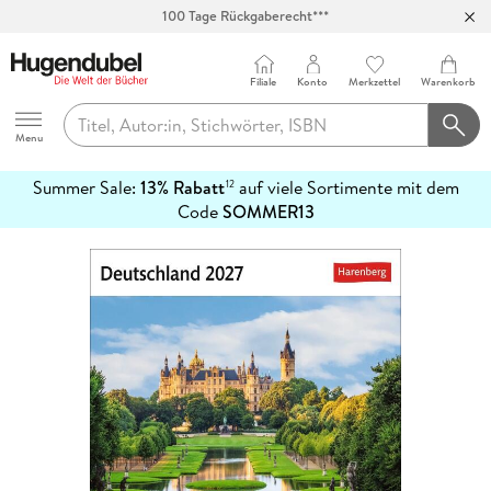
100 Tage Rückgaberecht***
Abholung in über 100 Filialen
Filiale
Konto
Merkzettel
Warenkorb
Hugendubel
Menu
Summer Sale:
13% Rabatt
auf viele Sortimente mit dem
12
mehr
Code
SOMMER13
erfahren