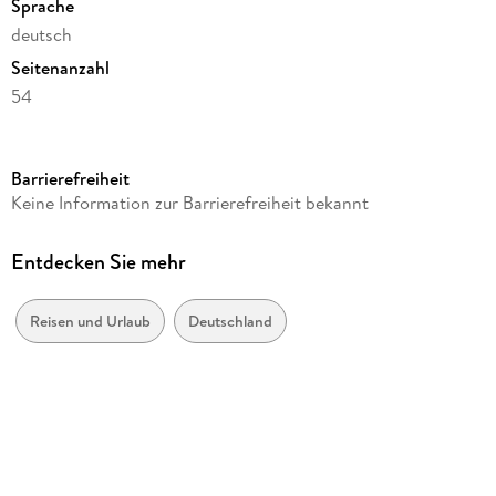
Sprache
deutsch
Seitenanzahl
54
Reihe
Postkartenkalender Harenberg
Barrierefreiheit
Herausgegeben von
Keine Information zur Barrierefreiheit bekannt
Harenberg
Verlag/Hersteller
Entdecken Sie mehr
Harenberg
Produktart
Reisen und Urlaub
Deutschland
Kalender
Gewicht
428 g
Größe (L/B/H)
174/160/19 mm