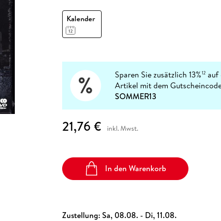
Fremdsprachige Bücher
n Lernhilfen
 Jugendbücher
eiber
Hörbuch Downloads im Bundle
cher
 Vergleich
 Puzzlezubehör
Lernen
New Adult
STABILO
Taschenbücher
Kalender
hilfen
hriller
 Backen
er
lender
Ratgeber
op
hriller
Romance
Sachbücher
precher:innen
Science Fiction
Sparen Sie zusätzlich 13%
auf 
12
Artikel mit dem Gutscheincode
Fremdsprachige Bücher
SOMMER13
21,76 €
inkl. Mwst.
In den Warenkorb
Zustellung:
Sa, 08.08. - Di, 11.08.