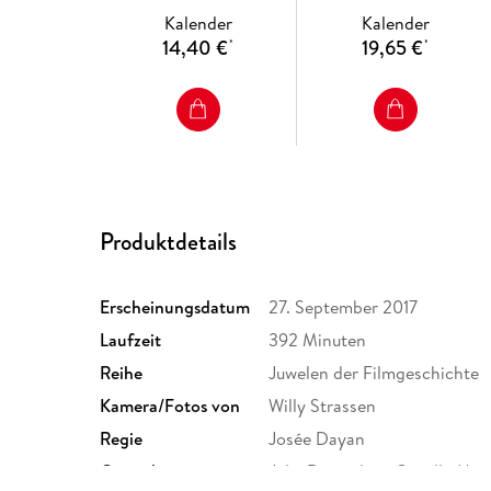
Kalender
Kalender
14,40 €
19,65 €
*
*
Produktdetails
Erscheinungsdatum
27. September 2017
Laufzeit
392 Minuten
Reihe
Juwelen der Filmgeschichte
Kamera/Fotos von
Willy Strassen
Regie
Josée Dayan
Gespielt von
Julie Depardieu, Ornella Mut