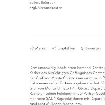
Sofort lieferbar
Zzgl. Versandkosten
*
Merken
Empfehlen
Bewerten
Dem unschuldig inhaftierten Edmond Dantès g
Kerker des berüchtigten Gefängnisses Chateau 
der Graf von Monte Christo unerkannt nach Pari
Liebe einen seiner Erzfeinde geheiratet hat. V
Graf von Monte Christo 1-4 - Gérard Depardieu b
Rache an seinen Peinigern in der Pariser Gesel
mehreren SAT. 1-Koproduktionen mit Depardie
rund acht Millionen Zuschauern.