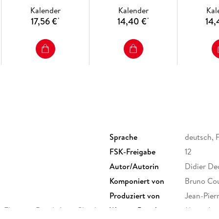
(Filmjuwelen)
Kalender
Kalender
Kal
17,56 €
14,40 €
14,
*
*
Sprache
deutsch, 
FSK-Freigabe
12
Autor/Autorin
Didier De
Komponiert von
Bruno Cou
Produziert von
Jean-Pier
i, Florence Darel, Jean-Claude
Weitere Beteiligte
Marie-Jos