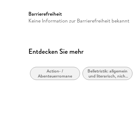
Brialy, Jean Rochefort, Serg
Gérard Depardieu, Guillaume
Barrierefreiheit
Pierre Arditi, Christopher T
Keine Information zur Barrierefreiheit bekannt
Hélène Vincent, Michel Aumo
Roland Blanche, Serge Merlin
Thibault, Thierry de Peretti, 
Gorny, Stéphan Guérin-Tillié, 
Stéphane Boucher, Dimitri R
Entdecken Sie mehr
Nauzyciel, Didier Lesour, Dan
Roger Dumas, Mattia Sbragia,
Fiorentini, Gianni DAmbrosi
Action- /
Belletristik: allgemein
Abenteuerromane
und literarisch, nicht
Max Vialle, Michèle Bardoll
nach Genre
Delhumeau, Jacques Boudet, 
Marquand, Dominique Besneha
Pauly, Alain Frérot, Laurent 
Ganas, Jean-Louis Grinfeld, F
Mazan, Thomas Badek, Alain
Perot, Marcel Leguilloux, Fa
Candice Hugo, Roland Munter,
Christian Ameri, Roberto Cor
Marie Rochefort, Jean-Luc Go