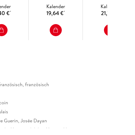
Edition
ender
Kalender
Kalender
40 €
19,64 €
21,76 €
*
*
*
Französisch, französisch
coin
lais
re Guerin, Josée Dayan
èphe Yoyotte, Adeline Yoyottr-Husson