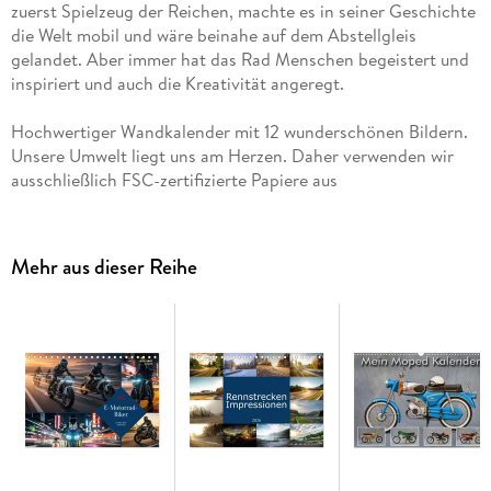
zuerst Spielzeug der Reichen, machte es in seiner Geschichte
die Welt mobil und wäre beinahe auf dem Abstellgleis
gelandet. Aber immer hat das Rad Menschen begeistert und
inspiriert und auch die Kreativität angeregt.
Hochwertiger Wandkalender mit 12 wunderschönen Bildern.
Unsere Umwelt liegt uns am Herzen. Daher verwenden wir
ausschließlich FSC-zertifizierte Papiere aus
verantwortungsvoller Waldwirtschaft. Wir vermeiden
Überproduktion und somit deutliche Abfallmengen, da wir
bedarfsgerecht in Einzelfertigung in Deutschland (Made in
Mehr aus dieser Reihe
Germany) produzieren. Wir halten unsere Transportwege kurz
und sorgen für eine klimabewusste Logistik.
14 Seiten bestehend aus 1 Cover | 12 Monatsseiten | 1
Indexseite | Papprücken hinten
Dieser erfolgreiche Kalender wurde dieses Jahr mit gleichen
Bildern und aktualisiertem Kalendarium wiederveröffentlicht.