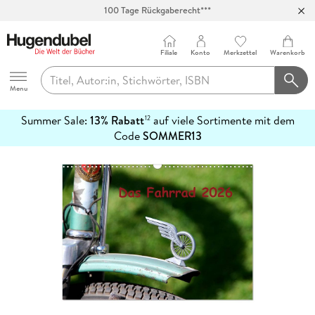
100 Tage Rückgaberecht***
Abholung in über 100 Filialen
Filiale
Konto
Merkzettel
Warenkorb
Hugendubel
Menu
Summer Sale:
13% Rabatt
auf viele Sortimente mit dem
12
mehr
Code
SOMMER13
erfahren