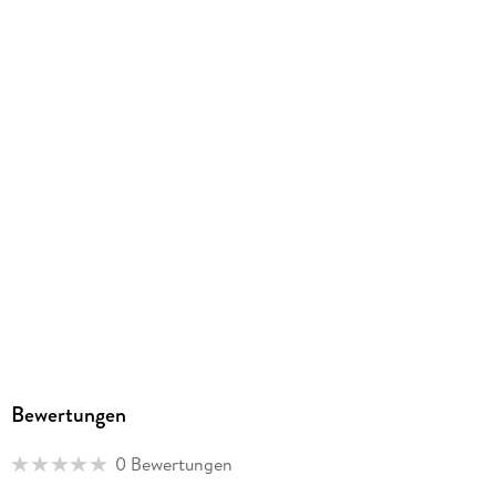
302/420/10 mm
GTIN
9783516120332
Herstelleradresse
Calvendo Verlag GmbH, Ottobrunner Straße 39, 82008
Unterhaching, Bianca Brandt, info@calvendo.com
Bewertungen
0 Bewertungen