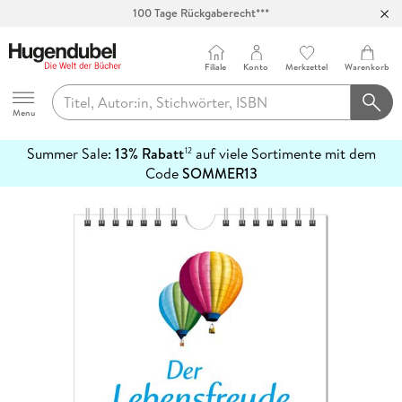
100 Tage Rückgaberecht***
Abholung in über 100 Filialen
Filiale
Konto
Merkzettel
Warenkorb
Hugendubel
Menu
Summer Sale:
13% Rabatt
auf viele Sortimente mit dem
12
mehr
Code
SOMMER13
erfahren