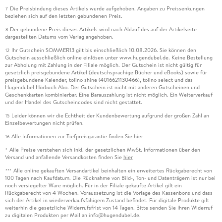
Die Preisbindung dieses Artikels wurde aufgehoben. Angaben zu Preissenkungen
7
beziehen sich auf den letzten gebundenen Preis.
Der gebundene Preis dieses Artikels wird nach Ablauf des auf der Artikelseite
8
dargestellten Datums vom Verlag angehoben.
Ihr Gutschein SOMMER13 gilt bis einschließlich 10.08.2026. Sie können den
12
Gutschein ausschließlich online einlösen unter www.hugendubel.de. Keine Bestellung
zur Abholung mit Zahlung in der Filiale möglich. Der Gutschein ist nicht gültig für
gesetzlich preisgebundene Artikel (deutschsprachige Bücher und eBooks) sowie für
preisgebundene Kalender, tolino shine (4016621130466), tolino select und das
Hugendubel Hörbuch Abo. Der Gutschein ist nicht mit anderen Gutscheinen und
Geschenkkarten kombinierbar. Eine Barauszahlung ist nicht möglich. Ein Weiterverkauf
und der Handel des Gutscheincodes sind nicht gestattet.
Leider können wir die Echtheit der Kundenbewertung aufgrund der großen Zahl an
15
Einzelbewertungen nicht prüfen.
Alle Informationen zur Tiefpreisgarantie finden Sie
hier
16
Alle Preise verstehen sich inkl. der gesetzlichen MwSt. Informationen über den
*
Versand und anfallende Versandkosten finden Sie
hier
Alle online gekauften Versandartikel beinhalten ein erweitertes Rückgaberecht von
***
100 Tagen nach Kaufdatum. Die Rücknahme von Bild-, Ton- und Datenträgern ist nur bei
noch versiegelter Ware möglich. Für in der Filiale gekaufte Artikel gilt ein
Rückgaberecht von 4 Wochen. Voraussetzung ist die Vorlage des Kassenbons und dass
sich der Artikel in wiederverkaufsfähigem Zustand befindet. Für digitale Produkte gilt
weiterhin die gesetzliche Widerrufsfrist von 14 Tagen. Bitte senden Sie Ihren Widerruf
zu digitalen Produkten per Mail an info@hugendubel.de.