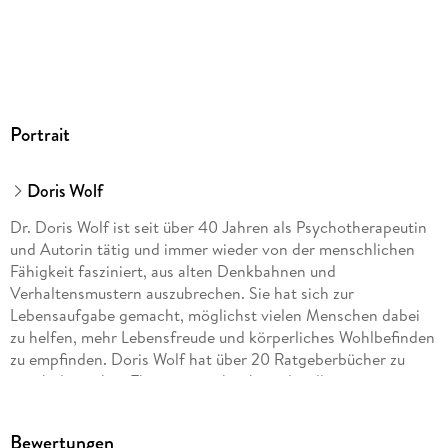
Portrait
Doris Wolf
Dr. Doris Wolf ist seit über 40 Jahren als Psychotherapeutin
und Autorin tätig und immer wieder von der menschlichen
Fähigkeit fasziniert, aus alten Denkbahnen und
Verhaltensmustern auszubrechen. Sie hat sich zur
Lebensaufgabe gemacht, möglichst vielen Menschen dabei
zu helfen, mehr Lebensfreude und körperliches Wohlbefinden
zu empfinden. Doris Wolf hat über 20 Ratgeberbücher zu
psychologischen Themen geschrieben, die allesamt zu
Bestsellern wurden. Damit zählt sie zu den erfolgreichsten
deutschsprachigen Ratgeberautorinnen. Dazu wirkt sie am
Bewertungen
jährlich erscheinenden Lebensfreude-Kalender mit dem mit