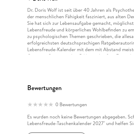
Dr. Doris Wolf ist seit über 40 Jahren als Psychot
der menschlichen Fähigkeit fasziniert, aus alten
Sie hat sich zur Lebensaufgabe gemacht, möglichst
Lebensfreude und körperliches Wohlbefinden zu em
zu psychologischen Themen geschrieben, die allesam
erfolgreichsten deutschsprachigen Ratgeberautorin
Lebensfreude-Kalender mit dem mit Abstand meist
Gesamtauflage von über 5 Mio verkauften Exempla
Verhaltenstherapie tritt sie mit den Leserinnen und
persönlichen Dialog und vermittelt ihm ganz konk
Mehr Infos zur Autorin unter: www. doriswolf. de
Bewertungen
Dr. Rolf Merkle (1952-2019) arbeitete über 35 Jahr
Autor von über 20 Selbsthilferatgebern, die allesa
zahlreiche Sprachen übersetzt worden sind. Zusamm
0 Bewertungen
Lebensfreude-Kalender entwickelt, seit Jahren der
seit Ende der 1990er Jahre veröffentlichten PAL-Le
Es wurden noch keine Bewertungen abgegeben. Schr
reichweitenstärksten psychologischen Online-Ange
Lebensfreude-Taschenkalender 2027" und helfen Si
besucht. Mit seinen Büchern und Texten half er M