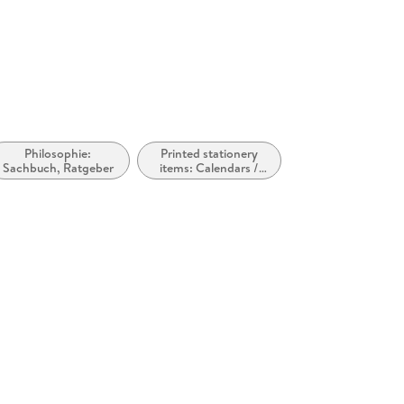
wohltuende Geschenk für liebe Menschen!
Philosophie:
Printed stationery
Sachbuch, Ratgeber
items: Calendars /
diaries