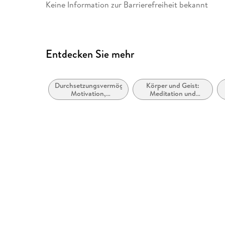
Keine Information zur Barrierefreiheit bekannt
Entdecken Sie mehr
Durchsetzungsvermögen,
Körper und Geist:
Motivation,
Meditation und
Selbstwertgefühl und
Visualisierung
positive geistige
Einstellung