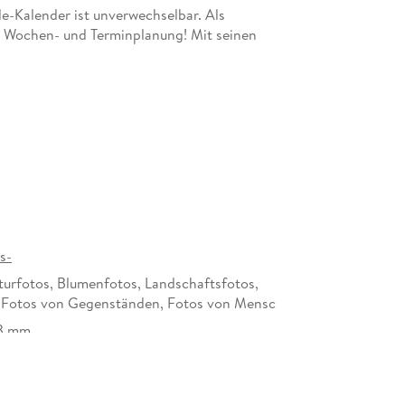
e-Kalender ist unverwechselbar. Als
er Wochen- und Terminplanung! Mit seinen
bensweisheiten und kleinen Achtsamkeitsübungen
 wichtig und schön ist. Das macht diesen
r Quelle der Inspiration für die Hosentasche!
freude-Kalender: positive Gedanken,
stcoaching
n meistern: Experten-Tipps für Gelassenheit,
entliche
 organisiert mit dem Terminplaner 2025 im Format
s-
erer Autorinnen und Autoren mit über 35 Jahren
turfotos, Blumenfotos, Landschaftsfotos,
ächstherapie und Coaching
, Fotos von Gegenständen, Fotos von Mensc
xperten-Tipps, positiven und Impulse von Doris
13 mm
r Selbstliebe und Gelassenheit. Er verschenkt
294578
die Alles-wird-gut-Kalender aus dem PAL Verlag: