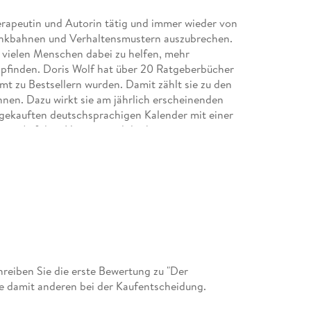
herapeutin und Autorin tätig und immer wieder von
 Denkbahnen und Verhaltensmustern auszubrechen.
 vielen Menschen dabei zu helfen, mehr
pfinden. Doris Wolf hat über 20 Ratgeberbücher
t zu Bestsellern wurden. Damit zählt sie zu den
nen. Dazu wirkt sie am jährlich erscheinenden
gekauften deutschsprachigen Kalender mit einer
ren. Auf dem Hintergrund der kognitiven
 Lesern wie in einer Therapiesitzung in einen
rete hochwirksame psychologische Strategien.
e als Psychotherapeut in eigener Praxis und war
mt zu Best- und Longsellern wurden sowie in
en mit seiner Frau Dr. Doris Wolf hat er den
 meistverkaufte deutschsprachige Kalender. Seine
benshilfe-Websites zählen bis heute zu den
eiben Sie die erste Bewertung zu "Der
boten. Jährlich werden sie mehr als 3 Mio mal
e damit anderen bei der Kaufentscheidung.
enschen, sich von selbstschädigenden und