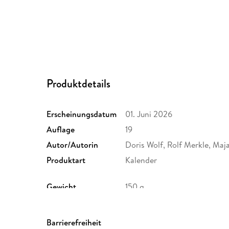
Produktdetails
Erscheinungsdatum
01. Juni 2026
Auflage
19
Autor/Autorin
Doris Wolf, Rolf Merkle, Maj
Produktart
Kalender
Gewicht
150 g
Sonstiges
Spiralbindung
Herstelleradresse
PAL Verlagsgesellschaft mbH
Barrierefreiheit
Carlo Günther, info@palverl