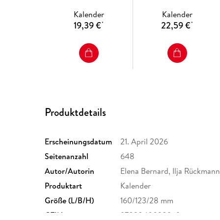
Städte, Menschen,
365 faszinierende
Kalender
Kalender
Landschaften
Fotografien
19,39 €
22,59 €
*
*
Produktdetails
Erscheinungsdatum
21. April 2026
Seitenanzahl
648
Autor/Autorin
Elena Bernard, Ilja Rückmann
Produktart
Kalender
Größe (L/B/H)
160/123/28 mm
GTIN
9783840038969