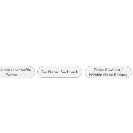
Unterhach
lärwissenschaftliche
Frühe Kindheit /
Die Natur: Sachbuch
Werke
Frühkindliche Bildung