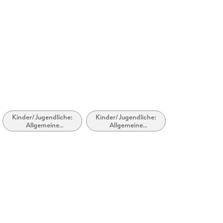
ing, produktsicherheit@athesia-verlag.de
Kinder/Jugendliche:
Kinder/Jugendliche:
Allgemeine
Allgemeine
Interessen:
Interessen:
Allgemeinbildung und
Naturwissenschaft
Wissenswertes
und Technik