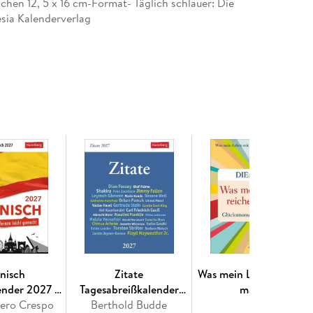
schen 12, 5 x 16 cm-Format- Täglich schlauer: Die
sia Kalenderverlag
nisch
Zitate
Was mein Leben reicher
ender 2027 -
Tagesabreißkalender
macht
ernen leicht
vero Crespo
Berthold Budde
2027
Tagesabreißkalender