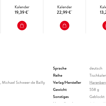
Künstler, Werke, Museen
365 Meisterwerke
gem
Kalender
Kalender
Kal
Tagesabr
19,39 €
22,99 €
13,
*
*
Sprache
deutsch
Reihe
Tischkale
, Michael Schweer-de Bailly
Verlag/Hersteller
Harenber
Gewicht
558 g
Sonstiges
Geblockt
Herstelleradresse
Athesia K