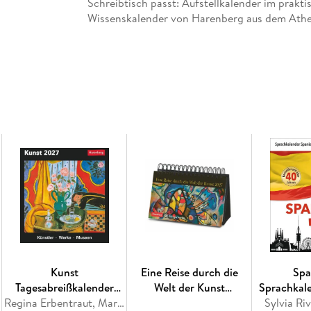
Schreibtisch passt: Aufstellkalender im prakti
Wissenskalender von Harenberg aus dem Athe
Kunst
Eine Reise durch die
Spa
Tagesabreißkalender
Welt der Kunst
Sprachkal
2027 - Kulturkalender -
Regina Erbentraut, Maria Christina Zopff
Premiumkalender 2027 -
Spanisch l
Sylvia Ri