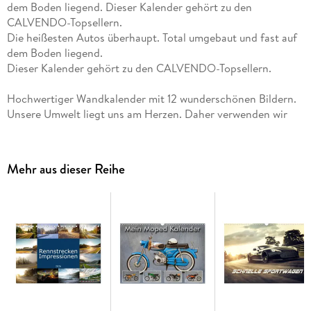
dem Boden liegend. Dieser Kalender gehört zu den
CALVENDO-Topsellern.
Die heißesten Autos überhaupt. Total umgebaut und fast auf
dem Boden liegend.
Dieser Kalender gehört zu den CALVENDO-Topsellern.
Hochwertiger Wandkalender mit 12 wunderschönen Bildern.
Unsere Umwelt liegt uns am Herzen. Daher verwenden wir
ausschließlich FSC-zertifizierte Papiere aus
verantwortungsvoller Waldwirtschaft. Wir vermeiden
Überproduktion und somit deutliche Abfallmengen, da wir
Mehr aus dieser Reihe
bedarfsgerecht in Einzelfertigung in Deutschland (Made in
Germany) produzieren. Wir halten unsere Transportwege kurz
und sorgen für eine klimabewusste Logistik.
14 Seiten bestehend aus 1 Cover | 12 Monatsseiten | 1
Indexseite | Papprücken hinten
Dieser erfolgreiche Kalender wurde dieses Jahr mit gleichen
Bildern und aktualisiertem Kalendarium wiederveröffentlicht.