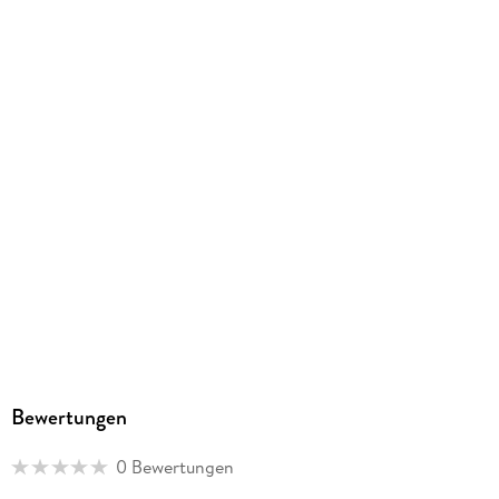
302/420/10 mm
GTIN
9783516170863
Herstelleradresse
Calvendo Verlag GmbH, Ottobrunner Straße 39, 82008
Unterhaching, Bianca Brandt, info@calvendo.com
Bewertungen
0 Bewertungen