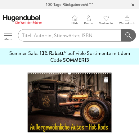
100 Tage Rückgaberecht***
Abholung in über 100 Filialen
Filiale
Konto
Merkzettel
Warenkorb
Hugendubel
Menu
Summer Sale:
13% Rabatt
auf viele Sortimente mit dem
12
mehr
Code
SOMMER13
erfahren