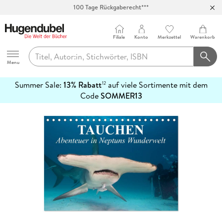
100 Tage Rückgaberecht***
Abholung in über 100 Filialen
Filiale
Konto
Merkzettel
Warenkorb
Hugendubel
Menu
Summer Sale:
13% Rabatt
auf viele Sortimente mit dem
12
mehr
Code
SOMMER13
erfahren