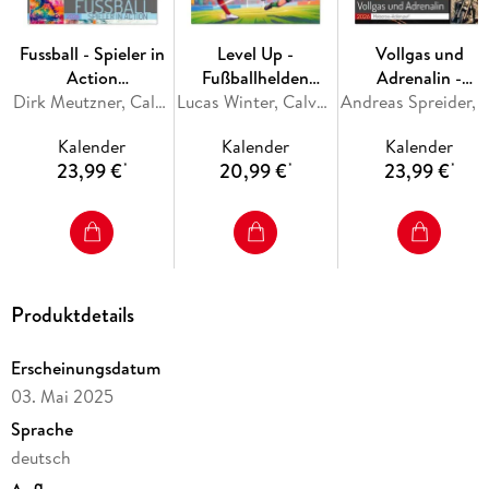
Abbildungen:
Januar: Echte Karettschildkröte
Fussball - Spieler in
Level Up -
Vollgas und
Februar: Walhai mit Taucher
Action
Fußballhelden
Adrenalin -
März: Löwenfisch
(Wandkalender
Dirk Meutzner, Calvendo
(Tischkalender 2027
Lucas Winter, Calvendo
Motocross-Action
Andreas Spreider, Ca
April: Korallenriff
2026 DIN A4 hoch),
DIN A5 hoch),
pur! (Wandkalende
Mai: Hammerhai
Kalender
Kalender
Kalender
CALVENDO
CALVENDO
2026 DIN A4 hoch)
Juni: Zitronenhaie und Taucher
23,99 €
20,99 €
23,99 €
*
*
*
Monatskalender
Monatskalender
CALVENDO
Juli: Seeanemone
Monatskalender
August: Doktorfische
September: Taucher mit Manta
Oktober: Taucher an Korallenriff
November: Taucher
Produktdetails
Dezember: Napoleon-Lippfisch
Erscheinungsdatum
03. Mai 2025
Sprache
QUALITÄT - Hochwertiger Fotokalender mit 12
wunderschönen Motiven auf lichtbeständigem
deutsch
Bilderdruckpapier, robuste Spiralbindung.