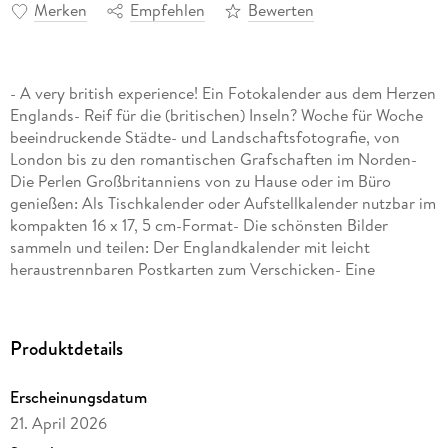
Merken
Empfehlen
Bewerten
- A very british experience! Ein Fotokalender aus dem Herzen
Englands- Reif für die (britischen) Inseln? Woche für Woche
beeindruckende Städte- und Landschaftsfotografie, von
London bis zu den romantischen Grafschaften im Norden-
Die Perlen Großbritanniens von zu Hause oder im Büro
genießen: Als Tischkalender oder Aufstellkalender nutzbar im
kompakten 16 x 17, 5 cm-Format- Die schönsten Bilder
sammeln und teilen: Der Englandkalender mit leicht
heraustrennbaren Postkarten zum Verschicken- Eine
faszinierende Reise zu den Hotspots dieser Erde: Die
Sehnsuchts-Kalender von Harenberg im Athesia
Kalenderverlag
Produktdetails
Erscheinungsdatum
21. April 2026