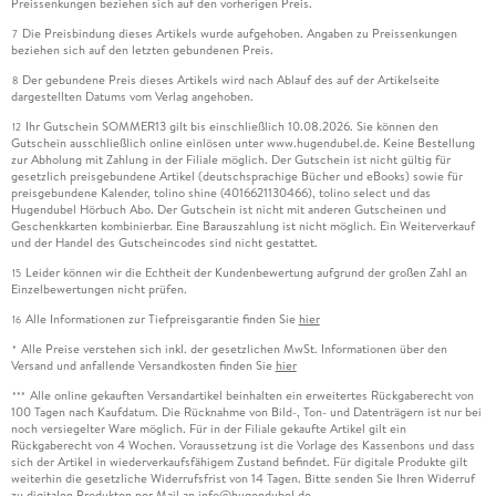
Preissenkungen beziehen sich auf den vorherigen Preis.
Die Preisbindung dieses Artikels wurde aufgehoben. Angaben zu Preissenkungen
7
beziehen sich auf den letzten gebundenen Preis.
Der gebundene Preis dieses Artikels wird nach Ablauf des auf der Artikelseite
8
dargestellten Datums vom Verlag angehoben.
Ihr Gutschein SOMMER13 gilt bis einschließlich 10.08.2026. Sie können den
12
Gutschein ausschließlich online einlösen unter www.hugendubel.de. Keine Bestellung
zur Abholung mit Zahlung in der Filiale möglich. Der Gutschein ist nicht gültig für
gesetzlich preisgebundene Artikel (deutschsprachige Bücher und eBooks) sowie für
preisgebundene Kalender, tolino shine (4016621130466), tolino select und das
Hugendubel Hörbuch Abo. Der Gutschein ist nicht mit anderen Gutscheinen und
Geschenkkarten kombinierbar. Eine Barauszahlung ist nicht möglich. Ein Weiterverkauf
und der Handel des Gutscheincodes sind nicht gestattet.
Leider können wir die Echtheit der Kundenbewertung aufgrund der großen Zahl an
15
Einzelbewertungen nicht prüfen.
Alle Informationen zur Tiefpreisgarantie finden Sie
hier
16
Alle Preise verstehen sich inkl. der gesetzlichen MwSt. Informationen über den
*
Versand und anfallende Versandkosten finden Sie
hier
Alle online gekauften Versandartikel beinhalten ein erweitertes Rückgaberecht von
***
100 Tagen nach Kaufdatum. Die Rücknahme von Bild-, Ton- und Datenträgern ist nur bei
noch versiegelter Ware möglich. Für in der Filiale gekaufte Artikel gilt ein
Rückgaberecht von 4 Wochen. Voraussetzung ist die Vorlage des Kassenbons und dass
sich der Artikel in wiederverkaufsfähigem Zustand befindet. Für digitale Produkte gilt
weiterhin die gesetzliche Widerrufsfrist von 14 Tagen. Bitte senden Sie Ihren Widerruf
zu digitalen Produkten per Mail an info@hugendubel.de.