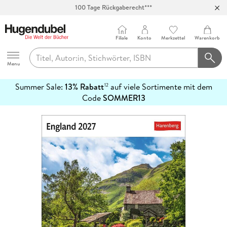
100 Tage Rückgaberecht***
Abholung in über 100 Filialen
Filiale
Konto
Merkzettel
Warenkorb
Hugendubel
Menu
Summer Sale:
13% Rabatt
auf viele Sortimente mit dem
12
mehr
Code
SOMMER13
erfahren