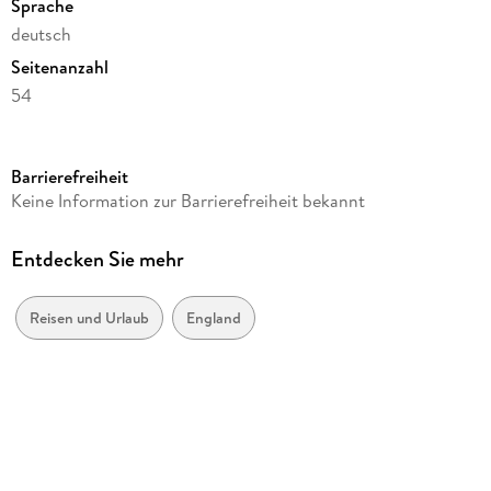
Sprache
deutsch
Seitenanzahl
54
Reihe
Postkartenkalender Harenberg
Barrierefreiheit
Herausgegeben von
Keine Information zur Barrierefreiheit bekannt
Harenberg
Verlag/Hersteller
Entdecken Sie mehr
Harenberg
Produktart
Reisen und Urlaub
England
Kalender
Gewicht
424 g
Größe (L/B/H)
173/158/18 mm