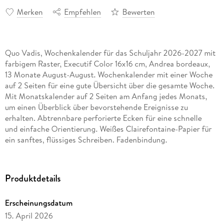
Merken
Empfehlen
Bewerten
Quo Vadis, Wochenkalender für das Schuljahr 2026-2027 mit
farbigem Raster, Executif Color 16x16 cm, Andrea bordeaux,
13 Monate August-August. Wochenkalender mit einer Woche
auf 2 Seiten für eine gute Übersicht über die gesamte Woche.
Mit Monatskalender auf 2 Seiten am Anfang jedes Monats,
um einen Überblick über bevorstehende Ereignisse zu
erhalten. Abtrennbare perforierte Ecken für eine schnelle
und einfache Orientierung. Weißes Clairefontaine-Papier für
ein sanftes, flüssiges Schreiben. Fadenbindung.
Abnehmbarer, nachfüllbarer Einband mit samtiger Haptik für
eine lange Nutzung. Stündliche Zeiteinteilung von 8-20 Uhr.
Mehrsprachig. Mit To do-Bereich für einen Überblick über die
Produktdetails
wöchentlichen Aufgaben.
Erscheinungsdatum
15. April 2026