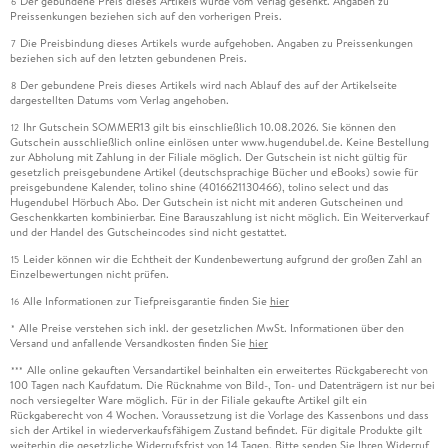
Der gebundene Preis dieses Artikels wurde vom Verlag gesenkt. Angaben zu
6
Preissenkungen beziehen sich auf den vorherigen Preis.
Die Preisbindung dieses Artikels wurde aufgehoben. Angaben zu Preissenkungen
7
beziehen sich auf den letzten gebundenen Preis.
Der gebundene Preis dieses Artikels wird nach Ablauf des auf der Artikelseite
8
dargestellten Datums vom Verlag angehoben.
Ihr Gutschein SOMMER13 gilt bis einschließlich 10.08.2026. Sie können den
12
Gutschein ausschließlich online einlösen unter www.hugendubel.de. Keine Bestellung
zur Abholung mit Zahlung in der Filiale möglich. Der Gutschein ist nicht gültig für
gesetzlich preisgebundene Artikel (deutschsprachige Bücher und eBooks) sowie für
preisgebundene Kalender, tolino shine (4016621130466), tolino select und das
Hugendubel Hörbuch Abo. Der Gutschein ist nicht mit anderen Gutscheinen und
Geschenkkarten kombinierbar. Eine Barauszahlung ist nicht möglich. Ein Weiterverkauf
und der Handel des Gutscheincodes sind nicht gestattet.
Leider können wir die Echtheit der Kundenbewertung aufgrund der großen Zahl an
15
Einzelbewertungen nicht prüfen.
Alle Informationen zur Tiefpreisgarantie finden Sie
hier
16
Alle Preise verstehen sich inkl. der gesetzlichen MwSt. Informationen über den
*
Versand und anfallende Versandkosten finden Sie
hier
Alle online gekauften Versandartikel beinhalten ein erweitertes Rückgaberecht von
***
100 Tagen nach Kaufdatum. Die Rücknahme von Bild-, Ton- und Datenträgern ist nur bei
noch versiegelter Ware möglich. Für in der Filiale gekaufte Artikel gilt ein
Rückgaberecht von 4 Wochen. Voraussetzung ist die Vorlage des Kassenbons und dass
sich der Artikel in wiederverkaufsfähigem Zustand befindet. Für digitale Produkte gilt
weiterhin die gesetzliche Widerrufsfrist von 14 Tagen. Bitte senden Sie Ihren Widerruf