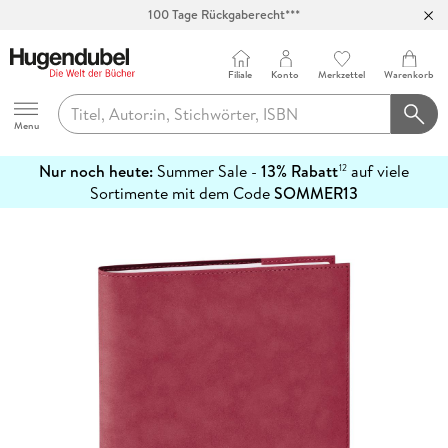
Abholung in über 100 Filialen
Filiale
Konto
Merkzettel
Warenkorb
Hugendubel
Menu
Nur noch heute:
Summer Sale -
13% Rabatt
auf viele
12
mehr
Sortimente mit dem Code
SOMMER13
erfahren