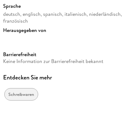
Sprache
deutsch, englisch, spanisch, italienisch, niederländisch,
französisch
Herausgegeben von
Quo Vadis
Verlag/Hersteller
Barrierefreiheit
Quo Vadis
Keine Information zur Barrierefreiheit bekannt
Produktart
gebunden
Entdecken Sie mehr
Gewicht
233 g
Schreibwaren
Größe (L/B/H)
170/168/20 mm
GTIN
3371010544233