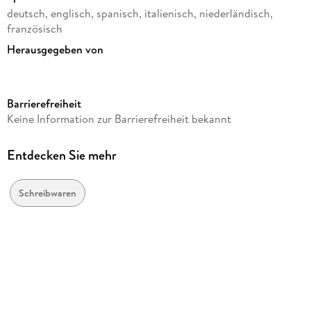
deutsch, englisch, spanisch, italienisch, niederländisch,
französisch
Herausgegeben von
Quo Vadis
Verlag/Hersteller
Barrierefreiheit
Quo Vadis
Keine Information zur Barrierefreiheit bekannt
Produktart
gebunden
Entdecken Sie mehr
Gewicht
236 g
Schreibwaren
Größe (L/B/H)
167/161/13 mm
GTIN
3371010544240