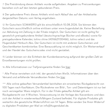
Die Preisbindung dieses Artikels wurde aufgehoben. Angaben zu Preissenkungen
7
beziehen sich auf den letzten gebundenen Preis.
Der gebundene Preis dieses Artikels wird nach Ablauf des auf der Artikelseite
8
dargestellten Datums vom Verlag angehoben.
Ihr Gutschein SOMMER13 gilt bis einschließlich 10.08.2026. Sie können den
12
Gutschein ausschließlich online einlösen unter www.hugendubel.de. Keine Bestellung
zur Abholung mit Zahlung in der Filiale möglich. Der Gutschein ist nicht gültig für
gesetzlich preisgebundene Artikel (deutschsprachige Bücher und eBooks) sowie für
preisgebundene Kalender, tolino shine (4016621130466), tolino select und das
Hugendubel Hörbuch Abo. Der Gutschein ist nicht mit anderen Gutscheinen und
Geschenkkarten kombinierbar. Eine Barauszahlung ist nicht möglich. Ein Weiterverkauf
und der Handel des Gutscheincodes sind nicht gestattet.
Leider können wir die Echtheit der Kundenbewertung aufgrund der großen Zahl an
15
Einzelbewertungen nicht prüfen.
Alle Informationen zur Tiefpreisgarantie finden Sie
hier
16
Alle Preise verstehen sich inkl. der gesetzlichen MwSt. Informationen über den
*
Versand und anfallende Versandkosten finden Sie
hier
Alle online gekauften Versandartikel beinhalten ein erweitertes Rückgaberecht von
***
100 Tagen nach Kaufdatum. Die Rücknahme von Bild-, Ton- und Datenträgern ist nur bei
noch versiegelter Ware möglich. Für in der Filiale gekaufte Artikel gilt ein
Rückgaberecht von 4 Wochen. Voraussetzung ist die Vorlage des Kassenbons und dass
sich der Artikel in wiederverkaufsfähigem Zustand befindet. Für digitale Produkte gilt
weiterhin die gesetzliche Widerrufsfrist von 14 Tagen. Bitte senden Sie Ihren Widerruf
zu digitalen Produkten per Mail an info@hugendubel.de.