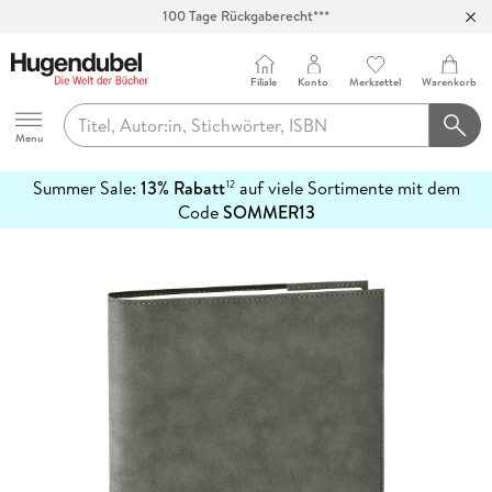
100 Tage Rückgaberecht***
Abholung in über 100 Filialen
Filiale
Konto
Merkzettel
Warenkorb
Hugendubel
Menu
Summer Sale:
13% Rabatt
auf viele Sortimente mit dem
12
mehr
Code
SOMMER13
erfahren