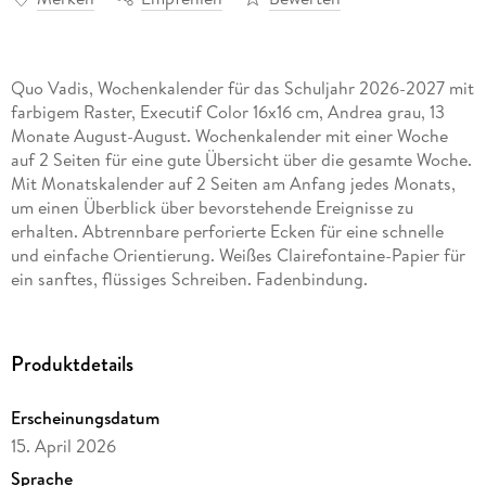
Quo Vadis, Wochenkalender für das Schuljahr 2026-2027 mit
farbigem Raster, Executif Color 16x16 cm, Andrea grau, 13
Monate August-August. Wochenkalender mit einer Woche
auf 2 Seiten für eine gute Übersicht über die gesamte Woche.
Mit Monatskalender auf 2 Seiten am Anfang jedes Monats,
um einen Überblick über bevorstehende Ereignisse zu
erhalten. Abtrennbare perforierte Ecken für eine schnelle
und einfache Orientierung. Weißes Clairefontaine-Papier für
ein sanftes, flüssiges Schreiben. Fadenbindung.
Abnehmbarer, nachfüllbarer Einband mit samtiger Haptik für
eine lange Nutzung. Stündliche Zeiteinteilung von 8-20 Uhr.
Mehrsprachig. Mit To do-Bereich für einen Überblick über die
Produktdetails
wöchentlichen Aufgaben.
Erscheinungsdatum
15. April 2026
Sprache