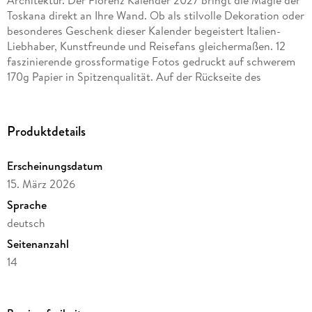
Toskana direkt an Ihre Wand. Ob als stilvolle Dekoration oder
besonderes Geschenk dieser Kalender begeistert Italien-
Liebhaber, Kunstfreunde und Reisefans gleichermaßen. 12
faszinierende grossformatige Fotos gedruckt auf schwerem
170g Papier in Spitzenqualität. Auf der Rückseite des
Kalenders befindet sich ein Motivinformationsblatt mit allen
Motiven. Das Kalendarium ist sehr klar und übersichtlich.
Gebunden ist der Kalender mit Spiralbindung und er ist mit
Produktdetails
einem stabilen Aufhänger versehen.
Erscheinungsdatum
15. März 2026
Sprache
deutsch
Seitenanzahl
14
Verlag/Hersteller
Casares Fine Art Edition