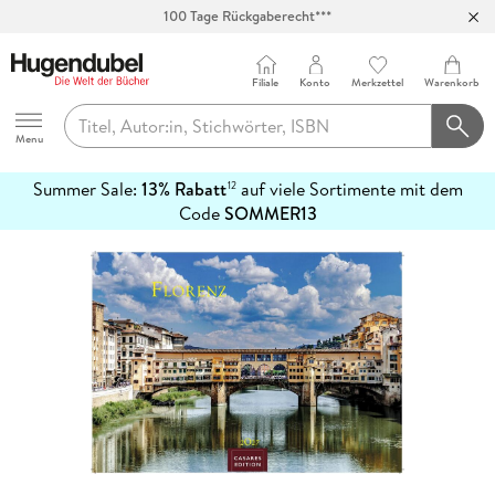
100 Tage Rückgaberecht***
Abholung in über 100 Filialen
Filiale
Konto
Merkzettel
Warenkorb
Hugendubel
Menu
Summer Sale:
13% Rabatt
auf viele Sortimente mit dem
12
mehr
Code
SOMMER13
erfahren