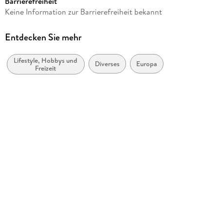
Barrierefreiheit
Produktart
Keine Information zur Barrierefreiheit bekannt
Kalender
Gewicht
Entdecken Sie mehr
282 g
Lifestyle, Hobbys und
Größe (L/B/H)
Diverses
Europa
Freizeit
357/247/10 mm
GTIN
9781835246528