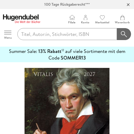
100 Tage Rückgaberecht***
Abholung in über 100 Filialen
Filiale
Konto
Merkzettel
Warenkorb
Hugendubel
Menu
Summer Sale:
13% Rabatt
auf viele Sortimente mit dem
12
mehr
Code
SOMMER13
erfahren