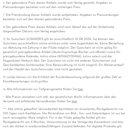
Der gebundene Preis dieses Artikels wurde vom Verlag gesenkt. Angaben zu
6
Preissenkungen beziehen sich auf den vorherigen Preis.
Die Preisbindung dieses Artikels wurde aufgehoben. Angaben zu Preissenkungen
7
beziehen sich auf den letzten gebundenen Preis.
Der gebundene Preis dieses Artikels wird nach Ablauf des auf der Artikelseite
8
dargestellten Datums vom Verlag angehoben.
Ihr Gutschein SOMMER13 gilt bis einschließlich 10.08.2026. Sie können den
12
Gutschein ausschließlich online einlösen unter www.hugendubel.de. Keine Bestellung
zur Abholung mit Zahlung in der Filiale möglich. Der Gutschein ist nicht gültig für
gesetzlich preisgebundene Artikel (deutschsprachige Bücher und eBooks) sowie für
preisgebundene Kalender, tolino shine (4016621130466), tolino select und das
Hugendubel Hörbuch Abo. Der Gutschein ist nicht mit anderen Gutscheinen und
Geschenkkarten kombinierbar. Eine Barauszahlung ist nicht möglich. Ein Weiterverkauf
und der Handel des Gutscheincodes sind nicht gestattet.
Leider können wir die Echtheit der Kundenbewertung aufgrund der großen Zahl an
15
Einzelbewertungen nicht prüfen.
Alle Informationen zur Tiefpreisgarantie finden Sie
hier
16
Alle Preise verstehen sich inkl. der gesetzlichen MwSt. Informationen über den
*
Versand und anfallende Versandkosten finden Sie
hier
Alle online gekauften Versandartikel beinhalten ein erweitertes Rückgaberecht von
***
100 Tagen nach Kaufdatum. Die Rücknahme von Bild-, Ton- und Datenträgern ist nur bei
noch versiegelter Ware möglich. Für in der Filiale gekaufte Artikel gilt ein
Rückgaberecht von 4 Wochen. Voraussetzung ist die Vorlage des Kassenbons und dass
sich der Artikel in wiederverkaufsfähigem Zustand befindet. Für digitale Produkte gilt