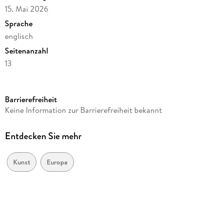
15. Mai 2026
Sprache
englisch
Seitenanzahl
13
Autor/Autorin
Georg Ferdinand Waldmüller, Friedrich Geselschap, Julius
Barrierefreiheit
Silver
Keine Information zur Barrierefreiheit bekannt
Verlag/Hersteller
Vitalis Verlag GmbH
Entdecken Sie mehr
Produktart
Kalender
Kunst
Europa
Abbildungen
farbige Abbildungen
Gewicht
20 g