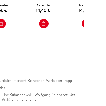
juwelen)
ender
Kalender
Kalender
56 €
14,40 €
14,40 €
*
*
*
rdalek, Herbert Reinecker, Maria von Trapp
the
l, Ilse Kubaschewski, Wolfgang Reinhardt, Utz
 Wolfgang Liebeneiner