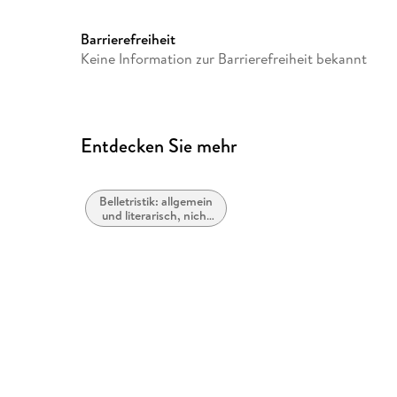
Gespielt von
Ruth Leuwerik, Hans Holt, Ma
Friedrich Domin, Hilde von S
Barrierefreiheit
Karlstadt, Gretl Theimer, -> 
Keine Information zur Barrierefreiheit bekannt
Karl Ehmann, Hans Schumm, 
Capell, Michael Ande, Knut M
Werth, Monika Wolf, Ursula Et
Kürzinger -> Die Trapp-Famili
Adrienne Gessner, Wolfgang W
Entdecken Sie mehr
Holger Hagen, Claus Benton 
Emiljosef Hunek, Phil Senter,
Metcalfe, Emore Richardson, 
Belletristik: allgemein
und literarisch, nicht
Horst Tappert
nach Genre
Verlag/Hersteller
AL!VE AG
Gewicht
189 g
Sonstiges
Softbox + Schuber
Herstelleradresse
Fernsehjuwelen GmbH, Waldh
info@fernsehjuwelen.de