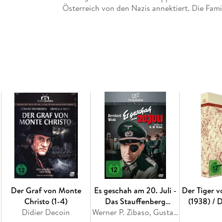
Österreich von den Nazis annektiert. Die Famili
mit Musik und Gesang ihren Lebensunterhalt z
kommt ihnen die zündende Idee: Mit deutschen 
Volkstrachten, feiern sie sensationelle Erfolge
Inhaltsverzeichnis
- Booklet
- Trailer
Der Graf von Monte
Es geschah am 20. Juli -
Der Tiger 
Christo (1-4)
Das Stauffenberg
(1938) / 
Didier Decoin
Attentat
Werner P. Zibaso, Gustav Machatý
Grabma