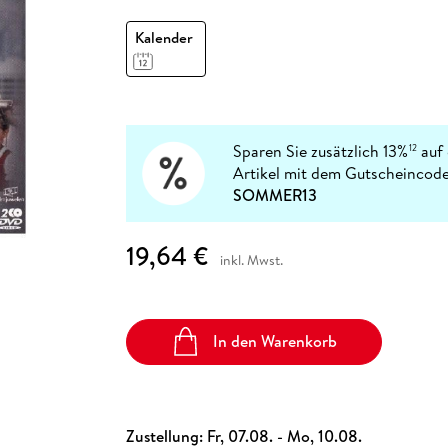
Fremdsprachige Bücher
n Lernhilfen
 Jugendbücher
eiber
Hörbuch Downloads im Bundle
cher
 Vergleich
 Puzzlezubehör
Lernen
New Adult
STABILO
Taschenbücher
Kalender
hilfen
hriller
 Backen
er
lender
Ratgeber
op
hriller
Romance
Sachbücher
precher:innen
Science Fiction
Sparen Sie zusätzlich 13%
auf 
12
Artikel mit dem Gutscheincode
Fremdsprachige Bücher
SOMMER13
19,64 €
inkl. Mwst.
In den Warenkorb
Zustellung:
Fr, 07.08. - Mo, 10.08.