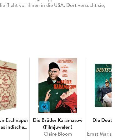
e flieht vor ihnen in die USA. Dort versucht sie,
u verdienen zunächst ohne jeden Erfolg. Dann aber
Volksliedern, vorgetragen in traditionellen
.
von Eschnapur
Die Brüder Karamasow
Die Deutschmeister
Das indische
(Filmjuwelen)
l (1938)
Claire Bloom
Ernst Marischka, Gustav