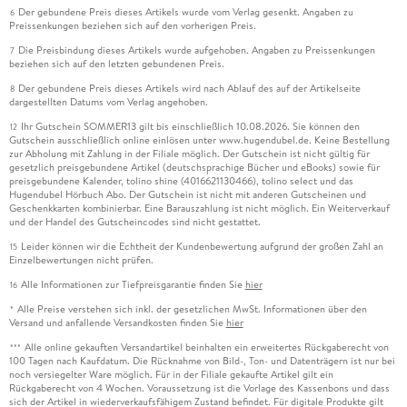
Der gebundene Preis dieses Artikels wurde vom Verlag gesenkt. Angaben zu
6
Preissenkungen beziehen sich auf den vorherigen Preis.
Die Preisbindung dieses Artikels wurde aufgehoben. Angaben zu Preissenkungen
7
beziehen sich auf den letzten gebundenen Preis.
Der gebundene Preis dieses Artikels wird nach Ablauf des auf der Artikelseite
8
dargestellten Datums vom Verlag angehoben.
Ihr Gutschein SOMMER13 gilt bis einschließlich 10.08.2026. Sie können den
12
Gutschein ausschließlich online einlösen unter www.hugendubel.de. Keine Bestellung
zur Abholung mit Zahlung in der Filiale möglich. Der Gutschein ist nicht gültig für
gesetzlich preisgebundene Artikel (deutschsprachige Bücher und eBooks) sowie für
preisgebundene Kalender, tolino shine (4016621130466), tolino select und das
Hugendubel Hörbuch Abo. Der Gutschein ist nicht mit anderen Gutscheinen und
Geschenkkarten kombinierbar. Eine Barauszahlung ist nicht möglich. Ein Weiterverkauf
und der Handel des Gutscheincodes sind nicht gestattet.
Leider können wir die Echtheit der Kundenbewertung aufgrund der großen Zahl an
15
Einzelbewertungen nicht prüfen.
Alle Informationen zur Tiefpreisgarantie finden Sie
hier
16
Alle Preise verstehen sich inkl. der gesetzlichen MwSt. Informationen über den
*
Versand und anfallende Versandkosten finden Sie
hier
Alle online gekauften Versandartikel beinhalten ein erweitertes Rückgaberecht von
***
100 Tagen nach Kaufdatum. Die Rücknahme von Bild-, Ton- und Datenträgern ist nur bei
noch versiegelter Ware möglich. Für in der Filiale gekaufte Artikel gilt ein
Rückgaberecht von 4 Wochen. Voraussetzung ist die Vorlage des Kassenbons und dass
sich der Artikel in wiederverkaufsfähigem Zustand befindet. Für digitale Produkte gilt