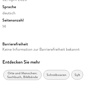
Sprache
deutsch
Seitenanzahl
14
Autor/Autorin
Gernot Westendorf
Barrierefreiheit
Herausgegeben von
Keine Information zur Barrierefreiheit bekannt
Gernot Westendorf
Verlag/Hersteller
Entdecken Sie mehr
Sylt & Art
Orte und Menschen:
Produktart
Schreibwaren
Sylt
Sachbuch, Bildbände
Kalender
Abbildungen
13
Gewicht
912 g