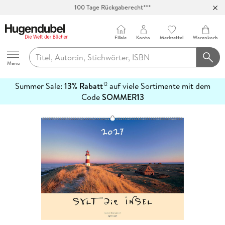
100 Tage Rückgaberecht***
Abholung in über 100 Filialen
Filiale
Konto
Merkzettel
Warenkorb
Hugendubel
Menu
Summer Sale:
13% Rabatt
auf viele Sortimente mit dem
12
mehr
Code
SOMMER13
erfahren