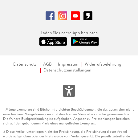
Laden Sie unsere App herunter.
Datenschutz
AGB
Impressum
Widerrufsbelehrung
Datenschutzeinstellungen
Mängelexemplare sind Bücher mit leichten Beschädigungen, die das Lesen aber nicht
1
einschränken. Mängelexemplare sind durch einen Stempel als solche gekennzeichnet.
Die frühere Buchpreisbindung ist aufgehoben. Angaben zu Preissenkungen beziehen
sich auf den gebundenen Preis eines mangelfreien Exemplars.
Diese Artikel unterliegen nicht der Preisbindung, die Preisbindung dieser Artikel
2
wurde aufgehoben oder der Preis wurde vom Verlag gesenkt. Die jeweils zutreffende