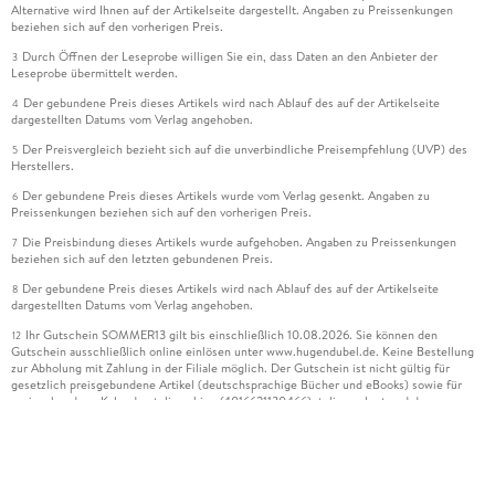
Alternative wird Ihnen auf der Artikelseite dargestellt. Angaben zu Preissenkungen
beziehen sich auf den vorherigen Preis.
Durch Öffnen der Leseprobe willigen Sie ein, dass Daten an den Anbieter der
3
Leseprobe übermittelt werden.
Der gebundene Preis dieses Artikels wird nach Ablauf des auf der Artikelseite
4
dargestellten Datums vom Verlag angehoben.
Der Preisvergleich bezieht sich auf die unverbindliche Preisempfehlung (UVP) des
5
Herstellers.
Der gebundene Preis dieses Artikels wurde vom Verlag gesenkt. Angaben zu
6
Preissenkungen beziehen sich auf den vorherigen Preis.
Die Preisbindung dieses Artikels wurde aufgehoben. Angaben zu Preissenkungen
7
beziehen sich auf den letzten gebundenen Preis.
Der gebundene Preis dieses Artikels wird nach Ablauf des auf der Artikelseite
8
dargestellten Datums vom Verlag angehoben.
Ihr Gutschein SOMMER13 gilt bis einschließlich 10.08.2026. Sie können den
12
Gutschein ausschließlich online einlösen unter www.hugendubel.de. Keine Bestellung
zur Abholung mit Zahlung in der Filiale möglich. Der Gutschein ist nicht gültig für
gesetzlich preisgebundene Artikel (deutschsprachige Bücher und eBooks) sowie für
preisgebundene Kalender, tolino shine (4016621130466), tolino select und das
Hugendubel Hörbuch Abo. Der Gutschein ist nicht mit anderen Gutscheinen und
Geschenkkarten kombinierbar. Eine Barauszahlung ist nicht möglich. Ein Weiterverkauf
und der Handel des Gutscheincodes sind nicht gestattet.
Leider können wir die Echtheit der Kundenbewertung aufgrund der großen Zahl an
15