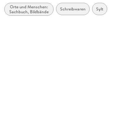
Orte und Menschen:
Produktart
Schreibwaren
Sylt
Sachbuch, Bildbände
Kalender
Abbildungen
13
Gewicht
225 g
Größe (L/B/H)
417/147/8 mm
GTIN
9783944498683