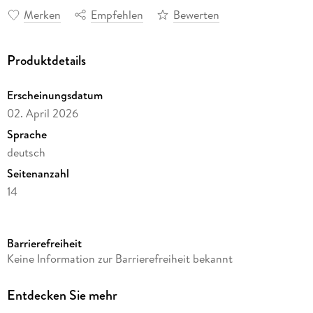
Merken
Empfehlen
Bewerten
Produktdetails
Erscheinungsdatum
02. April 2026
Sprache
deutsch
Seitenanzahl
14
Autor/Autorin
Gernot Westendorf
Barrierefreiheit
Herausgegeben von
Keine Information zur Barrierefreiheit bekannt
Gernot Westendorf
Verlag/Hersteller
Entdecken Sie mehr
Sylt & Art