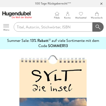
100 Tage Rückgaberecht***
Abholung in über 100 Filialen
Filiale
Konto
Merkzettel
Warenkorb
Hugendubel
Menu
Summer Sale:
13% Rabatt
auf viele Sortimente mit dem
12
mehr
Code
SOMMER13
erfahren